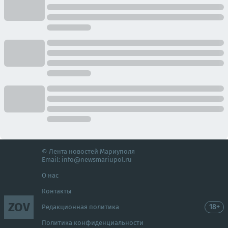
© Лента новостей Мариуполя
Email:
info@newsmariupol.ru
О нас
Контакты
ZOV
18+
Редакционная политика
Политика конфиденциальности