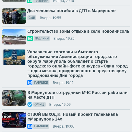
Вчера, 20:10
ПАБЛИКИ
Два человека погибли в ДТП в Мариуполе
Вчера, 19:55
СМИ
Строительство зоны отдыха в селе Новоянисоль
Вчера, 19:35
ПАБЛИКИ
Управление торговли и бытового
обслуживания Администрации городского
округа Мариуполь объявляет о старте
городского онлайн-фотоконкурса «Один город
– одна мечта», приуроченного к предстоящему
празднованию Дня города
Вчера, 19:12
ПАБЛИКИ
В Мариуполе сотрудники МЧС России работали
на месте ДТП
Вчера, 19:09
ОФИЦ.
«ТВОЙ ВЫХОД!». Новый проект телеканала
«Мариуполь 24»
Вчера, 19:06
ПАБЛИКИ