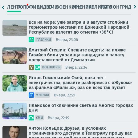
ЛЕНТА
ТОП
ОФИЦ.
ВИДЕО
СМИ
ВОЕНКОРЫ
МНЕНИЯ
ПАБЛИКИ
ФОТО
ЛОНГРИДЫ
Все на море: уже завтра и 8 августа столбики
термометров местами по Донецкой Народной
Республике взлетят до отметки +38°C!
Вчера, 23:06
ПАБЛИКИ
Дмитрий Стешин: Спешите видеть: на пляже
Гавайев били украинца-кандидата в палату
представителей от Демпартии
Вчера, 22:34
ВОЕНКОРЫ
Игорь Гомольский: Окей, пока нет
электричества, давайте разберемся с «Жуком»
из фильма «Малыш», раз он всех так пугает
Вчера, 22:21
МНЕНИЯ
Плановое отключение света во многих городах
ДНР!
Вчера, 22:19
СМИ
Антон Кольцов: Друзья, в условиях
ограниченного доступа к Телеграму прошу вас