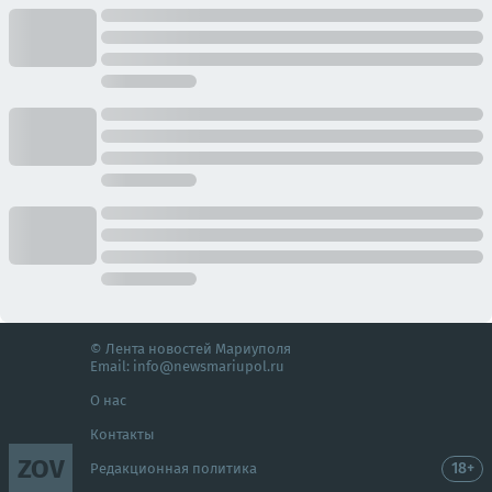
© Лента новостей Мариуполя
Email:
info@newsmariupol.ru
О нас
Контакты
ZOV
18+
Редакционная политика