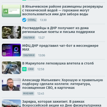
В Ильичевском районе размещены резервуары
с технической водой — горожане могут
воспользоваться ими для забора воды
13:30
ОФИЦ.
Росгвардейцы в ДНР получают из дома
региональные газеты и письма поддержки
13:27
ПАБЛИКИ
МФЦ ДНР представил чат-бот в мессенджере
MAX
13:06
ПАБЛИКИ
В Мариуполе легковушка влетела в столб
12:58
СМИ
Александр Малькевич: Хорошую и правильную
подборку сделали коллеги: литература,
посвященная СВО, в карточках
12:45
МНЕНИЯ
Зарядка, которая зажигает. В рамках
Всероссийской акции ко Дню физкультурника