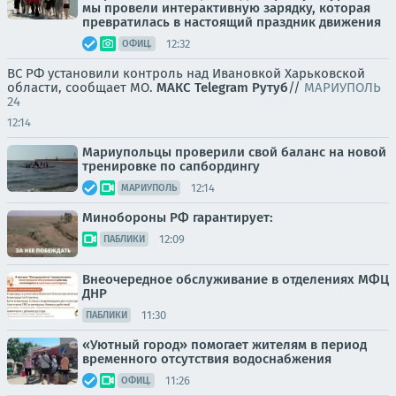
мы провели интерактивную зарядку, которая
превратилась в настоящий праздник движения
12:32
ОФИЦ.
ВС РФ установили контроль над Ивановкой Харьковской
области, сообщает МО.
МАКС
Telegram
Рутуб
//
МАРИУПОЛЬ
24
12:14
Мариупольцы проверили свой баланс на новой
тренировке по сапбордингу
12:14
МАРИУПОЛЬ
Минобороны РФ гарантирует:
12:09
ПАБЛИКИ
Внеочередное обслуживание в отделениях МФЦ
ДНР
11:30
ПАБЛИКИ
«Уютный город» помогает жителям в период
временного отсутствия водоснабжения
11:26
ОФИЦ.