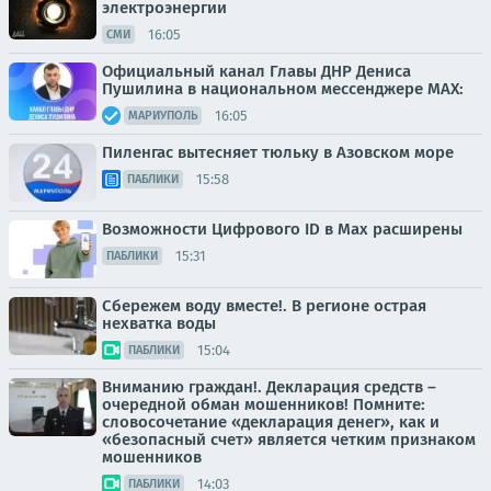
электроэнергии
16:05
СМИ
Официальный канал Главы ДНР Дениса
Пушилина в национальном мессенджере MAX:
16:05
МАРИУПОЛЬ
Пиленгас вытесняет тюльку в Азовском море
15:58
ПАБЛИКИ
Возможности Цифрового ID в Мах расширены
15:31
ПАБЛИКИ
Сбережем воду вместе!. В регионе острая
нехватка воды
15:04
ПАБЛИКИ
Вниманию граждан!. Декларация средств –
очередной обман мошенников! Помните:
словосочетание «декларация денег», как и
«безопасный счет» является четким признаком
мошенников
14:03
ПАБЛИКИ