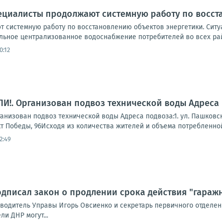
ециалисты продолжают системную работу по восст
 системную работу по восстановлению объектов энергетики. Ситуа
льное централизованное водоснабжение потребителей во всех рай
0:12
!. Организован подвоз технической воды Адреса 
зован подвоз технической воды Адреса подвоза:1. ул. Пашковского, 
кт Победы, 96Исходя из количества жителей и объема потребленной 
2:49
дписал закон о продлении срока действия "гараж
оводитель Управы Игорь Овсиенко и секретарь первичного отделен
ли ДНР могут...