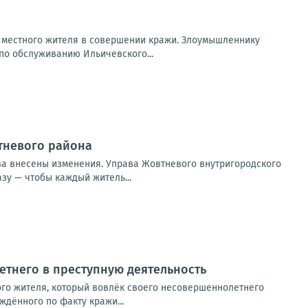
о местного жителя в совершении кражи. Злоумышленнику
по обслуживанию Ильичевского...
втневого района
ва внесены изменения. Управа Жовтневого внутригородского
зу — чтобы каждый житель...
тнего в преступную деятельность
ого жителя, который вовлёк своего несовершеннолетнего
дённого по факту кражи...