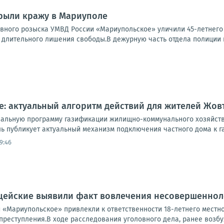
рыли кражу в Мариуполе
овного розыска УМВД России «Мариупольское» уличили 45-летнег
е длительного лишения свободы.В дежурную часть отдела полиции 
оме: актуальный алгоритм действий для жителей Жо
ональную программу газификации жилищно-коммунального хозяйст
ь публикует актуальный механизм подключения частного дома к га
9:46
цейские выявили факт вовлечения несовершенноле
 «Мариупольское» привлекли к ответственности 18-летнего местн
преступления.В ходе расследования уголовного дела, ранее возбуж