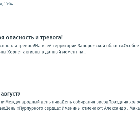
, 10:04
я опасность и тревога!
сность и тревога!На всей территории Запорожской области.Особое
ны Хорнет активны в данный момент на...
 августа
ни:Международный день пиваДень собирания звёздПраздник холо
еДень «Пурпурного сердца»Именины отмечают: Александр , Макар , 