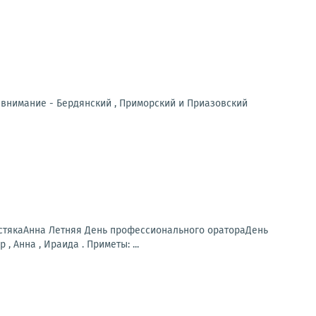
 внимание - Бердянский , Приморский и Приазовский
стякаАнна Летняя День профессионального оратораДень
Анна , Ираида . Приметы: ...