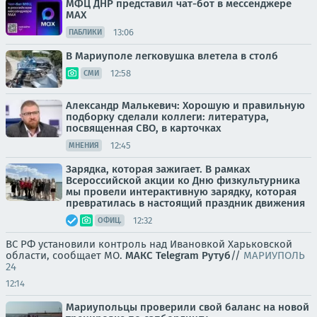
МФЦ ДНР представил чат-бот в мессенджере
MAX
13:06
ПАБЛИКИ
В Мариуполе легковушка влетела в столб
12:58
СМИ
Александр Малькевич: Хорошую и правильную
подборку сделали коллеги: литература,
посвященная СВО, в карточках
12:45
МНЕНИЯ
Зарядка, которая зажигает. В рамках
Всероссийской акции ко Дню физкультурника
мы провели интерактивную зарядку, которая
превратилась в настоящий праздник движения
12:32
ОФИЦ.
ВС РФ установили контроль над Ивановкой Харьковской
области, сообщает МО.
МАКС
Telegram
Рутуб
//
МАРИУПОЛЬ
24
12:14
Мариупольцы проверили свой баланс на новой