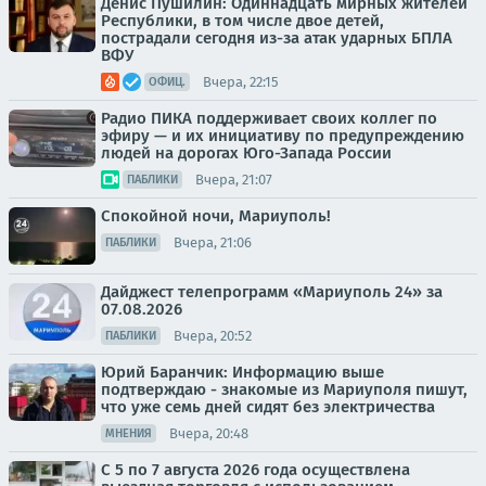
Денис Пушилин: Одиннадцать мирных жителей
Республики, в том числе двое детей,
пострадали сегодня из-за атак ударных БПЛА
ВФУ
Вчера, 22:15
ОФИЦ.
Радио ПИКА поддерживает своих коллег по
эфиру — и их инициативу по предупреждению
людей на дорогах Юго-Запада России
Вчера, 21:07
ПАБЛИКИ
Спокойной ночи, Мариуполь!
Вчера, 21:06
ПАБЛИКИ
Дайджест телепрограмм «Мариуполь 24» за
07.08.2026
Вчера, 20:52
ПАБЛИКИ
Юрий Баранчик: Информацию выше
подтверждаю - знакомые из Мариуполя пишут,
что уже семь дней сидят без электричества
Вчера, 20:48
МНЕНИЯ
С 5 по 7 августа 2026 года осуществлена