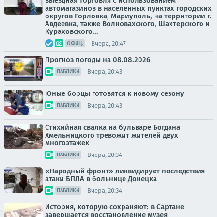
выездная торговля с использованием
автомагазинов в населенных пунктах городских
округов Горловка, Мариуполь, на территории г.
Авдеевка, также Волновахского, Шахтерского и
Кураховского...
Вчера, 20:47
ОФИЦ.
Прогноз погоды на 08.08.2026
Вчера, 20:43
ПАБЛИКИ
Юные борцы готовятся к новому сезону
Вчера, 20:43
ПАБЛИКИ
Стихийная свалка на бульваре Богдана
Хмельницкого тревожит жителей двух
многоэтажек
Вчера, 20:34
ПАБЛИКИ
«Народный фронт» ликвидирует последствия
атаки БПЛА в больнице Донецка
Вчера, 20:34
ПАБЛИКИ
История, которую сохраняют: в Сартане
завершается восстановление музея