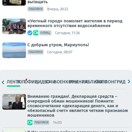
вытащить
Вчера, 20:22
ПАБЛИКИ
«Уютный город» помогает жителям в период
временного отсутствия водоснабжения
Сегодня, 11:26
ОФИЦ.
С добрым утром, Мариуполь!
Сегодня, 08:07
ПАБЛИКИ
ЛЕНТА
ТОП
ОФИЦ.
ВИДЕО
СМИ
ВОЕНКОРЫ
МНЕНИЯ
ПАБЛИКИ
ФОТО
ЛОНГРИДЫ
Вниманию граждан!. Декларация средств –
очередной обман мошенников! Помните:
словосочетание «декларация денег», как и
«безопасный счет» является четким признаком
мошенников
14:03
ПАБЛИКИ