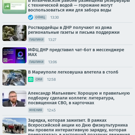
В Ильичевском районе размещены резервуары
с технической водой — горожане могут
воспользоваться ими для забора воды
13:30
ОФИЦ.
Росгвардейцы в ДНР получают из дома
региональные газеты и письма поддержки
13:27
ПАБЛИКИ
МФЦ ДНР представил чат-бот в мессенджере
MAX
13:06
ПАБЛИКИ
В Мариуполе легковушка влетела в столб
12:58
СМИ
Александр Малькевич: Хорошую и правильную
подборку сделали коллеги: литература,
посвященная СВО, в карточках
12:45
МНЕНИЯ
Зарядка, которая зажигает. В рамках
Всероссийской акции ко Дню физкультурника
мы провели интерактивную зарядку, которая
превратилась в настоящий праздник движения