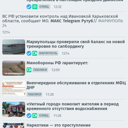
12:32
ОФИЦ.
ВС РФ установили контроль над Ивановкой Харьковской
области, сообщает МО.
МАКС
Telegram
Рутуб
//
МАРИУПОЛЬ
24
12:14
Мариупольцы проверили свой баланс на новой
тренировке по сапбордингу
12:14
МАРИУПОЛЬ
Минобороны РФ гарантирует:
12:09
ПАБЛИКИ
Внеочередное обслуживание в отделениях МФЦ
ДНР
11:30
ПАБЛИКИ
«Уютный город» помогает жителям в период
временного отсутствия водоснабжения
11:26
ОФИЦ.
Наркотики — это преступление