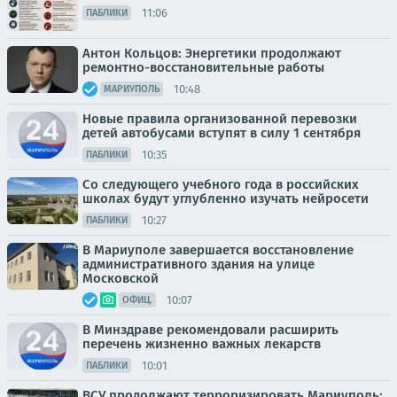
11:06
ПАБЛИКИ
Антон Кольцов: Энергетики продолжают
ремонтно-восстановительные работы
10:48
МАРИУПОЛЬ
Новые правила организованной перевозки
детей автобусами вступят в силу 1 сентября
10:35
ПАБЛИКИ
Со следующего учебного года в российских
школах будут углубленно изучать нейросети
10:27
ПАБЛИКИ
В Мариуполе завершается восстановление
административного здания на улице
Московской
10:07
ОФИЦ.
В Минздраве рекомендовали расширить
перечень жизненно важных лекарств
10:01
ПАБЛИКИ
ВСУ продолжают терроризировать Мариуполь: