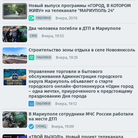
Новый выпуск программы «ГОРОД, В КОТОРОМ
ЖИВУ» на телеканале "МАРИУПОЛЬ 24"
Вчера, 20:10
ПАБЛИКИ
Два человека погибли в ДТП в Мариуполе
Вчера, 19:55
СМИ
Строительство зоны отдыха в селе Новоянисоль
Вчера, 19:35
ПАБЛИКИ
Управление торговли и бытового
обслуживания Администрации городского
округа Мариуполь объявляет о старте
городского онлайн-фотоконкурса «Один город
– одна мечта», приуроченного к предстоящему
празднованию Дня города
Вчера, 19:12
ПАБЛИКИ
В Мариуполе сотрудники МЧС России работали
на месте ДТП
Вчера, 19:09
ОФИЦ.
«ТВОЙ ВЫХОД!». Новый проект телеканала