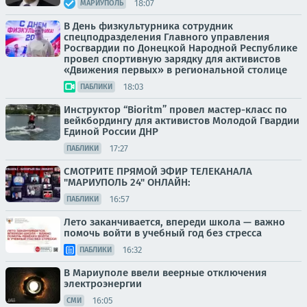
18:07
МАРИУПОЛЬ
В День физкультурника сотрудник
спецподразделения Главного управления
Росгвардии по Донецкой Народной Республике
провел спортивную зарядку для активистов
«Движения первых» в региональной столице
18:03
ПАБЛИКИ
Инструктор “Bioritm” провел мастер-класс по
вейкбордингу для активистов Молодой Гвардии
Единой России ДНР
17:27
ПАБЛИКИ
СМОТРИТЕ ПРЯМОЙ ЭФИР ТЕЛЕКАНАЛА
"МАРИУПОЛЬ 24" ОНЛАЙН:
16:57
ПАБЛИКИ
Лето заканчивается, впереди школа — важно
помочь войти в учебный год без стресса
16:32
ПАБЛИКИ
В Мариуполе ввели веерные отключения
электроэнергии
16:05
СМИ