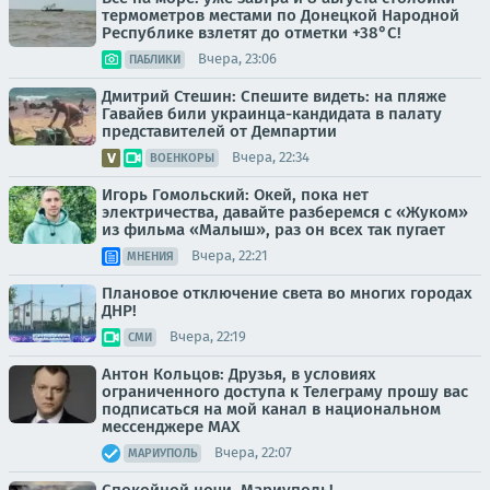
термометров местами по Донецкой Народной
Республике взлетят до отметки +38°C!
Вчера, 23:06
ПАБЛИКИ
Дмитрий Стешин: Спешите видеть: на пляже
Гавайев били украинца-кандидата в палату
представителей от Демпартии
Вчера, 22:34
ВОЕНКОРЫ
Игорь Гомольский: Окей, пока нет
электричества, давайте разберемся с «Жуком»
из фильма «Малыш», раз он всех так пугает
Вчера, 22:21
МНЕНИЯ
Плановое отключение света во многих городах
ДНР!
Вчера, 22:19
СМИ
Антон Кольцов: Друзья, в условиях
ограниченного доступа к Телеграму прошу вас
подписаться на мой канал в национальном
мессенджере МАХ
Вчера, 22:07
МАРИУПОЛЬ
Спокойной ночи, Мариуполь!