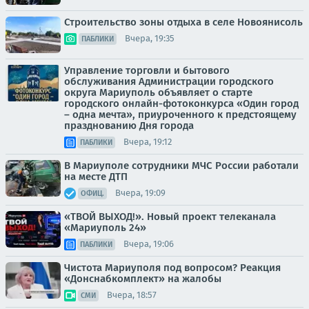
Строительство зоны отдыха в селе Новоянисоль
Вчера, 19:35
ПАБЛИКИ
Управление торговли и бытового
обслуживания Администрации городского
округа Мариуполь объявляет о старте
городского онлайн-фотоконкурса «Один город
– одна мечта», приуроченного к предстоящему
празднованию Дня города
Вчера, 19:12
ПАБЛИКИ
В Мариуполе сотрудники МЧС России работали
на месте ДТП
Вчера, 19:09
ОФИЦ.
«ТВОЙ ВЫХОД!». Новый проект телеканала
«Мариуполь 24»
Вчера, 19:06
ПАБЛИКИ
Чистота Мариуполя под вопросом? Реакция
«Донснабкомплект» на жалобы
Вчера, 18:57
СМИ