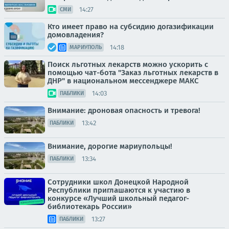
14:27
СМИ
Кто имеет право на субсидию догазификации
домовладения?
14:18
МАРИУПОЛЬ
Поиск льготных лекарств можно ускорить с
помощью чат-бота "Заказ льготных лекарств в
ДНР" в национальном мессенджере МАКС
14:03
ПАБЛИКИ
Внимание: дроновая опасность и тревога!
13:42
ПАБЛИКИ
Внимание, дорогие мариупольцы!
13:34
ПАБЛИКИ
Сотрудники школ Донецкой Народной
Республики приглашаются к участию в
конкурсе «Лучший школьный педагог-
библиотекарь России»
13:27
ПАБЛИКИ