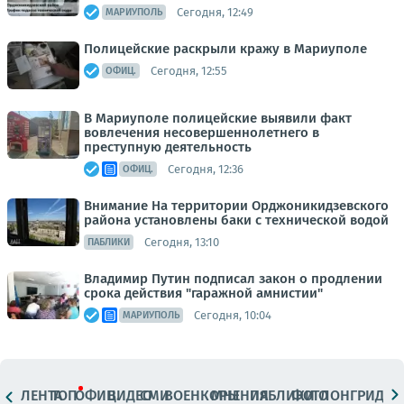
Сегодня, 12:49
МАРИУПОЛЬ
Полицейские раскрыли кражу в Мариуполе
Сегодня, 12:55
ОФИЦ.
В Мариуполе полицейские выявили факт
вовлечения несовершеннолетнего в
преступную деятельность
Сегодня, 12:36
ОФИЦ.
Внимание На территории Орджоникидзевского
района установлены баки с технической водой
Сегодня, 13:10
ПАБЛИКИ
Владимир Путин подписал закон о продлении
срока действия "гаражной амнистии"
Сегодня, 10:04
МАРИУПОЛЬ
ЛЕНТА
ТОП
ОФИЦ.
ВИДЕО
СМИ
ВОЕНКОРЫ
МНЕНИЯ
ПАБЛИКИ
ФОТО
ЛОНГРИДЫ