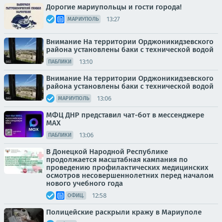
Дорогие мариупольцы и гости города!
13:27
МАРИУПОЛЬ
Внимание На территории Орджоникидзевского
района установлены баки с технической водой
13:10
ПАБЛИКИ
Внимание На территории Орджоникидзевского
района установлены баки с технической водой
13:06
МАРИУПОЛЬ
МФЦ ДНР представил чат-бот в мессенджере
MAX
13:06
ПАБЛИКИ
В Донецкой Народной Республике
продолжается масштабная кампания по
проведению профилактических медицинских
осмотров несовершеннолетних перед началом
нового учебного года
12:58
ОФИЦ.
Полицейские раскрыли кражу в Мариуполе