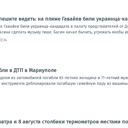
пешите видеть: на пляже Гавайев били украинца-ка
е Гавайев били украинца-кандидата в палату представителей от Д
ина сделать музыку тише. Басин начал бычить, угрожать якобы им
22:34
бли в ДТП в Мариуполе
одном из автомобилей погибли 63-летняя женщина и 71-летний му
 инструмента деблокировали погибшую семейную пару из машины.Фо
завтра и 8 августа столбики термометров местами 