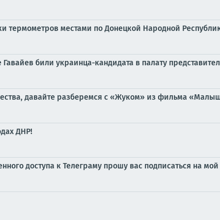
бики термометров местами по Донецкой Народной Республике
е Гавайев били украинца-кандидата в палату представите
чества, давайте разберемся с «Жуком» из фильма «Малыш»,
дах ДНР!
ченного доступа к Телеграму прошу вас подписаться на м