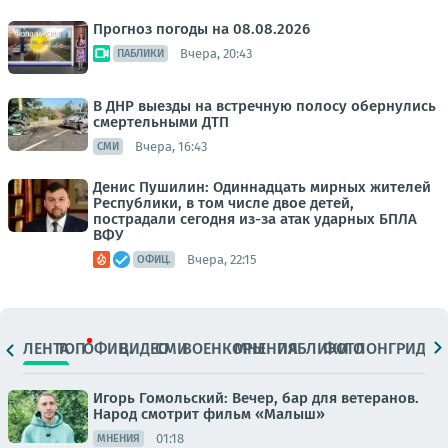
Прогноз погоды на 08.08.2026
Вчера, 20:43
ПАБЛИКИ
В ДНР выезды на встречную полосу обернулись
смертельными ДТП
Вчера, 16:43
СМИ
Денис Пушилин: Одиннадцать мирных жителей
Республики, в том числе двое детей,
пострадали сегодня из-за атак ударных БПЛА
ВФУ
Вчера, 22:15
ОФИЦ.
ЛЕНТА
ТОП
ОФИЦ.
ВИДЕО
СМИ
ВОЕНКОРЫ
МНЕНИЯ
ПАБЛИКИ
ФОТО
ЛОНГРИДЫ
Игорь Гомольский: Вечер, бар для ветеранов.
Народ смотрит фильм «Малыш»
01:18
МНЕНИЯ