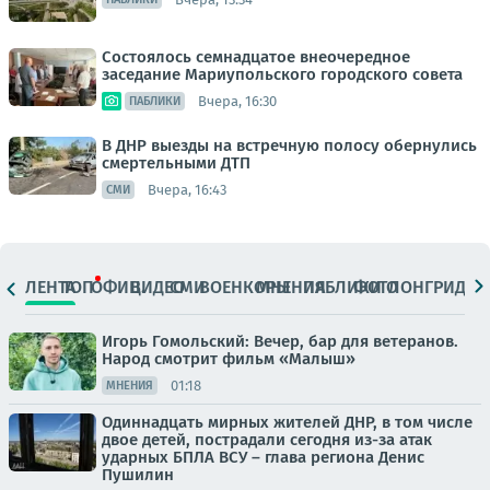
Состоялось семнадцатое внеочередное
заседание Мариупольского городского совета
Вчера, 16:30
ПАБЛИКИ
В ДНР выезды на встречную полосу обернулись
смертельными ДТП
Вчера, 16:43
СМИ
ЛЕНТА
ТОП
ОФИЦ.
ВИДЕО
СМИ
ВОЕНКОРЫ
МНЕНИЯ
ПАБЛИКИ
ФОТО
ЛОНГРИДЫ
Игорь Гомольский: Вечер, бар для ветеранов.
Народ смотрит фильм «Малыш»
01:18
МНЕНИЯ
Одиннадцать мирных жителей ДНР, в том числе
двое детей, пострадали сегодня из-за атак
ударных БПЛА ВСУ – глава региона Денис
Пушилин