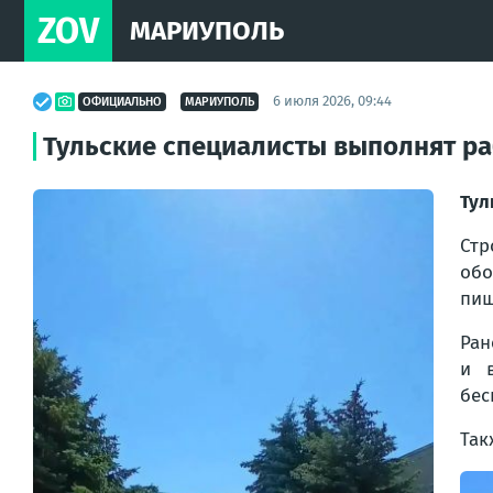
ZOV
МАРИУПОЛЬ
6 июля 2026, 09:44
ОФИЦИАЛЬНО
МАРИУПОЛЬ
Тульские специалисты выполнят ра
Тул
Стр
обо
пищ
Ран
и в
бес
Так