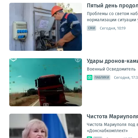
Пятый день продо
Проблемы со светом наб
нормализации ситуации 
Сегодня, 10:19
СМИ
Удары дронов-ками
Военный Осведомитель
Сегодня, 17:3
ПАБЛИКИ
Чистота Мариупол
Чистота Мариуполя под 
«Донснабкомплект»