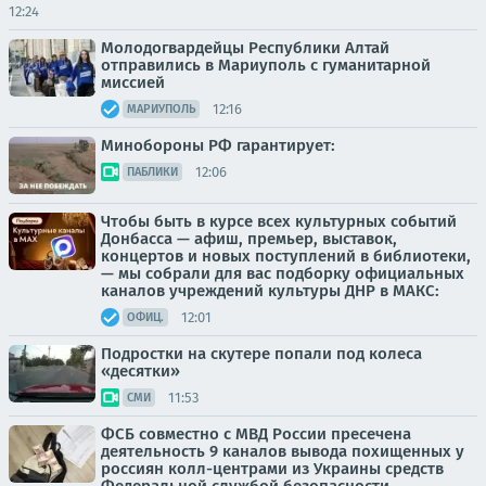
12:24
Молодогвардейцы Республики Алтай
отправились в Мариуполь с гуманитарной
миссией
12:16
МАРИУПОЛЬ
Минобороны РФ гарантирует:
12:06
ПАБЛИКИ
Чтобы быть в курсе всех культурных событий
Донбасса — афиш, премьер, выставок,
концертов и новых поступлений в библиотеки,
— мы собрали для вас подборку официальных
каналов учреждений культуры ДНР в МАКС:
12:01
ОФИЦ.
Подростки на скутере попали под колеса
«десятки»
11:53
СМИ
ФСБ совместно с МВД России пресечена
деятельность 9 каналов вывода похищенных у
россиян колл-центрами из Украины средств