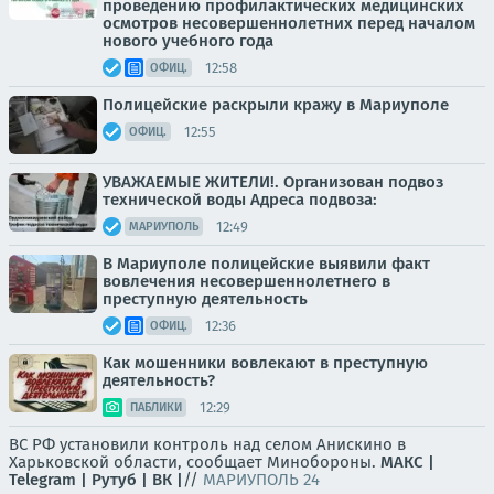
проведению профилактических медицинских
осмотров несовершеннолетних перед началом
нового учебного года
12:58
ОФИЦ.
Полицейские раскрыли кражу в Мариуполе
12:55
ОФИЦ.
УВАЖАЕМЫЕ ЖИТЕЛИ!. Организован подвоз
технической воды Адреса подвоза:
12:49
МАРИУПОЛЬ
В Мариуполе полицейские выявили факт
вовлечения несовершеннолетнего в
преступную деятельность
12:36
ОФИЦ.
Как мошенники вовлекают в преступную
деятельность?
12:29
ПАБЛИКИ
ВС РФ установили контроль над селом Анискино в
Харьковской области, сообщает Минобороны.
МАКС |
Telegram |
Рутуб |
ВК |
//
МАРИУПОЛЬ 24