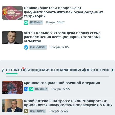
Правоохранители продолжают
документировать жителей освобожденных
территорий
Вчера, 18:02
ПАБЛИКИ
Антон Кольцов: Утверждена первая схема
расположения нестационарных торговых
объектов
Вчера, 17:05
МАРИУПОЛЬ
ЛЕНТА
ТОП
ОФИЦ.
ВИДЕО
СМИ
ВОЕНКОРЫ
МНЕНИЯ
ПАБЛИКИ
ФОТО
ЛОНГРИДЫ
Хроника специальной военной операции
Вчера, 22:55
ПАБЛИКИ
Юрий Котенок: На трассе Р-280 "Новороссия"
применяется новая система оповещения о БПЛА
Вчера, 22:46
ВОЕНКОРЫ