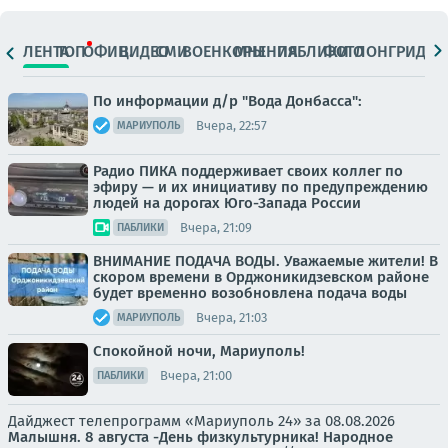
ЛЕНТА
ТОП
ОФИЦ.
ВИДЕО
СМИ
ВОЕНКОРЫ
МНЕНИЯ
ПАБЛИКИ
ФОТО
ЛОНГРИДЫ
По информации д/р "Вода Донбасса":
Вчера, 22:57
МАРИУПОЛЬ
Радио ПИКА поддерживает своих коллег по
эфиру — и их инициативу по предупреждению
людей на дорогах Юго-Запада России
Вчера, 21:09
ПАБЛИКИ
ВНИМАНИЕ ПОДАЧА ВОДЫ. Уважаемые жители! В
скором времени в Орджоникидзевском районе
будет временно возобновлена подача воды
Вчера, 21:03
МАРИУПОЛЬ
Спокойной ночи, Мариуполь!
Вчера, 21:00
ПАБЛИКИ
Дайджест телепрограмм «Мариуполь 24» за 08.08.2026
Малышня.
8 августа -День физкультурника! Народное