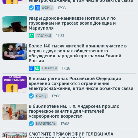
электроснабжения, в том числе объектов связи
17:33
ОФИЦ.
Удары дронов-камикадзе Hornet ВСУ по
грузовикам на трассах возле Донецка и
Мариуполя
17:33
ПАБЛИКИ
Более 140 тысяч жителей приняли участие в
первых двух волнах общественного
обсуждения народной программы Единой
России
17:28
ПАБЛИКИ
В новых регионах Российской Федерации
временно сохраняются ограничения
электроснабжения, в том числе объектов связи
17:08
ОФИЦ.
В библиотеке им. Г. Х. Андерсена прошло
творческое занятие для читателей
«серебряного возраста»
17:08
МАРИУПОЛЬ
СМОТРИТЕ ПРЯМОЙ ЭФИР ТЕЛЕКАНАЛА