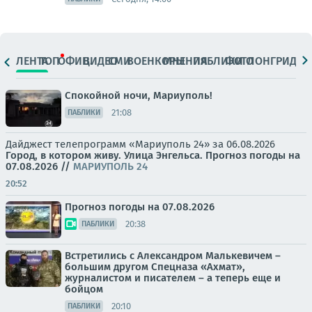
ЛЕНТА
ТОП
ОФИЦ.
ВИДЕО
СМИ
ВОЕНКОРЫ
МНЕНИЯ
ПАБЛИКИ
ФОТО
ЛОНГРИДЫ
Спокойной ночи, Мариуполь!
21:08
ПАБЛИКИ
Дайджест телепрограмм «Мариуполь 24» за 06.08.2026
Город, в котором живу. Улица Энгельса.
Прогноз погоды на
07.08.2026
//
МАРИУПОЛЬ 24
20:52
Прогноз погоды на 07.08.2026
20:38
ПАБЛИКИ
Встретились с Александром Малькевичем –
большим другом Спецназа «Ахмат»,
журналистом и писателем – а теперь еще и
бойцом
20:10
ПАБЛИКИ