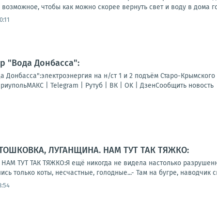
возможное, чтобы как можно скорее вернуть свет и воду в дома г
0:11
 "Вода Донбасса":
а Донбасса":электроэнергия на н/ст 1 и 2 подъём Старо-Крымского
риупольМАКС | Telegram | Рутуб | ВК | OK | ДзенСообщить новость
 ТОШКОВКА, ЛУГАНЩИНА. НАМ ТУТ ТАК ТЯЖКО:
АМ ТУТ ТАК ТЯЖКО:Я ещё никогда не видела настолько разрушенног
ись только коты, несчастные, голодные...- Там на бугре, наводчик си
8:54