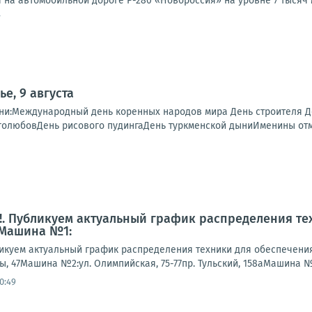
на автомобильной дороге Р-280 «Новороссия» на уровне 7 тысяч м
7
е, 9 августа
ни:Международный день коренных народов мира День строителя 
голюбовДень рисового пудингаДень туркменской дыниИменины отмеч
. Публикуем актуальный график распределения те
 Машина №1:
куем актуальный график распределения техники для обеспечения
ды, 47Машина №2:ул. Олимпийская, 75-77пр. Тульский, 158аМашина №
0:49