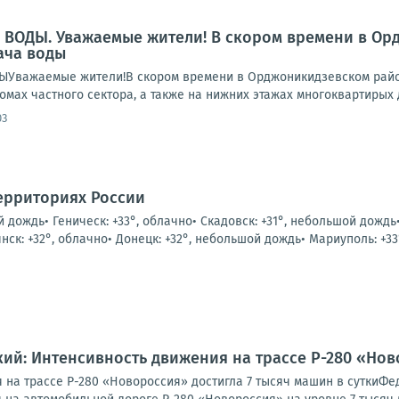
ВОДЫ. Уважаемые жители! В скором времени в Ор
ача воды
важаемые жители!В скором времени в Орджоникидзевском район
омах частного сектора, а также на нижних этажах многоквартирых 
03
ерриториях России
й дождь• Геническ: +33°, облачно• Скадовск: +31°, небольшой дождь
к: +32°, облачно• Донецк: +32°, небольшой дождь• Мариуполь: +33°
ий: Интенсивность движения на трассе Р-280 «Ново
 на трассе Р-280 «Новороссия» достигла 7 тысяч машин в сутки