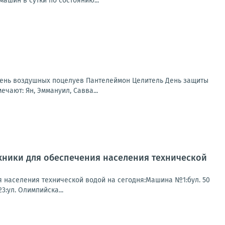
ашин в сутки по состоянию...
День воздушных поцелуев Пантелеймон Целитель День защиты
ают: Ян, Эммануил, Савва...
хники для обеспечения населения технической
 населения технической водой на сегодня:Машина №1:бул. 50
3:ул. Олимпийска...