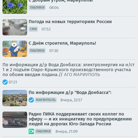
С добрым утром, Мариуполь!
08:04
ПАБЛИКИ
Погода на новых территориях России
07:52
СМИ
С Днём строителя, Мариуполь!
07:30
ПАБЛИКИ
По информации д/р Вода Донбасса: электроэнергия на н/ст
1 и 2 подъём Старо-Крымского производственного участка
по обоим вводам подана.//
АГО МАРИУПОЛЬ
07:21
По информации д/р "Вода Донбасса":
Вчера, 22:57
МАРИУПОЛЬ
Радио ПИКА поддерживает своих коллег по
эфиру — и их инициативу по предупреждению
людей на дорогах Юго-Запада России
Вчера, 21:09
ПАБЛИКИ