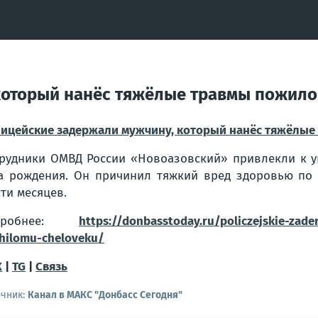
который нанёс тяжёлые травмы пожило
ицейские задержали мужчину, который нанёс тяжёлые
рудники ОМВД России «Новоазовский» привлекли к у
а рождения. Он причинил тяжкий вред здоровью по 
ти месяцев.
дробнее:
https://donbasstoday.ru/policzejskie-zad
hilomu-cheloveku/
X
|
TG
|
Связь
очник:
Канал в МАКС "Донбасс Сегодня"