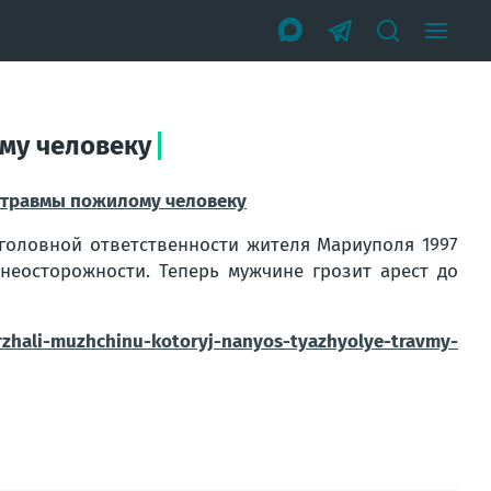
му человеку
 травмы пожилому человеку
головной ответственности жителя Мариуполя 1997
неосторожности. Теперь мужчине грозит арест до
erzhali-muzhchinu-kotoryj-nanyos-tyazhyolye-travmy-