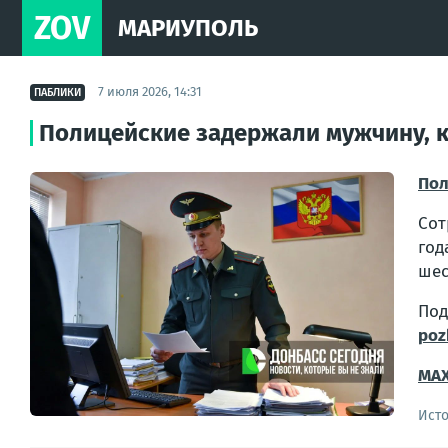
ZOV
МАРИУПОЛЬ
7 июля 2026, 14:31
ПАБЛИКИ
Полицейские задержали мужчину, 
Пол
Сот
год
шес
По
poz
MA
Ист