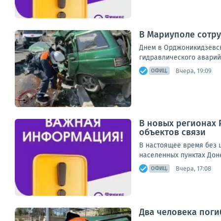
В Мариуполе сотру
Днем в Орджоникидзевск
гидравлического аварий
Вчера, 19:09
ОФИЦ.
В новых регионах 
объектов связи
В настоящее время без ш
населенных пунктах Дон
Вчера, 17:08
ОФИЦ.
Два человека поги