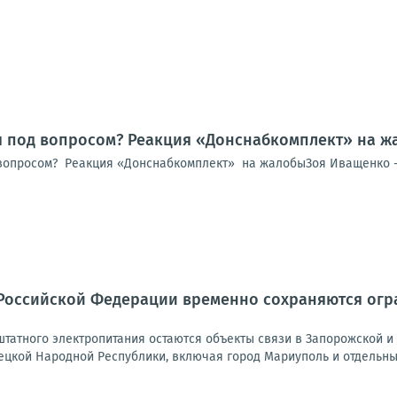
я под вопросом? Реакция «Донснабкомплект» на ж
вопросом? Реакция «Донснабкомплект» на жалобыЗоя Иващенко -
Российской Федерации временно сохраняются огра
татного электропитания остаются объекты связи в Запорожской и 
ецкой Народной Республики, включая город Мариуполь и отдельные