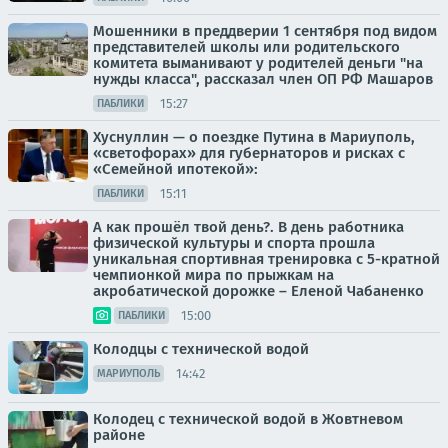
Мошенники в преддверии 1 сентября под видом
представителей школы или родительского
комитета выманивают у родителей деньги "на
нужды класса", рассказал член ОП РФ Машаров
15:27
ПАБЛИКИ
Хуснуллин — о поездке Путина в Мариуполь,
«светофорах» для губернаторов и рисках с
«Семейной ипотекой»:
15:11
ПАБЛИКИ
А как прошёл твой день?. В день работника
физической культуры и спорта прошла
уникальная спортивная тренировка с 5-кратной
чемпионкой мира по прыжкам на
акробатической дорожке – Еленой Чабаненко
15:00
ПАБЛИКИ
Колодцы с технической водой
14:42
МАРИУПОЛЬ
Колодец с технической водой в Жовтневом
районе