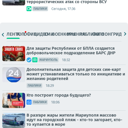
террористических атак со стороны ВСУ
Сегодня, 17:36
ПАБЛИКИ
ЛЕНТА
ТОП
ОФИЦ.
ВИДЕО
СМИ
ВОЕНКОРЫ
МНЕНИЯ
ПАБЛИКИ
ФОТО
ЛОНГРИДЫ
Для защиты Республики от БПЛА создается
добровольческое подразделение БАРС ДНР
18:32
МАРИУПОЛЬ
Дополнительная защита для детских сим-карт
может устанавливаться только по инициативе и
желанию родителей
18:29
ПАБЛИКИ
Кто построит города будущего?
18:06
ПАБЛИКИ
В разгаре жары жители Мариуполя массово
идут на городской пляж - кто-то загорает, кто-
то купается в море