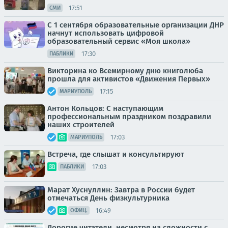
17:51
СМИ
С 1 сентября образовательные организации ДНР
начнут использовать цифровой
образовательный сервис «Моя школа»
17:30
ПАБЛИКИ
Викторина ко Всемирному дню книголюба
прошла для активистов «Движения Первых»
17:15
МАРИУПОЛЬ
Антон Кольцов: С наступающим
профессиональным праздником поздравили
наших строителей
17:03
МАРИУПОЛЬ
Встреча, где слышат и консультируют
17:03
ПАБЛИКИ
Марат Хуснуллин: Завтра в России будет
отмечаться День физкультурника
16:49
ОФИЦ.
Дорогие читатели, несмотря на сложности с