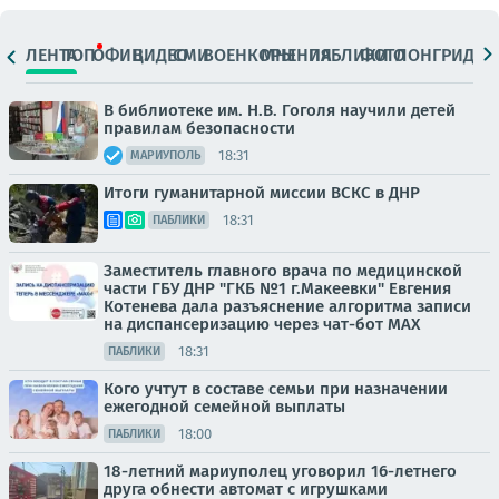
ЛЕНТА
ТОП
ОФИЦ.
ВИДЕО
СМИ
ВОЕНКОРЫ
МНЕНИЯ
ПАБЛИКИ
ФОТО
ЛОНГРИДЫ
В библиотеке им. Н.В. Гоголя научили детей
правилам безопасности
18:31
МАРИУПОЛЬ
Итоги гуманитарной миссии ВСКС в ДНР
18:31
ПАБЛИКИ
Заместитель главного врача по медицинской
части ГБУ ДНР "ГКБ №1 г.Макеевки" Евгения
Котенева дала разъяснение алгоритма записи
на диспансеризацию через чат-бот МАХ
18:31
ПАБЛИКИ
Кого учтут в составе семьи при назначении
ежегодной семейной выплаты
18:00
ПАБЛИКИ
18-летний мариуполец уговорил 16-летнего
друга обнести автомат с игрушками