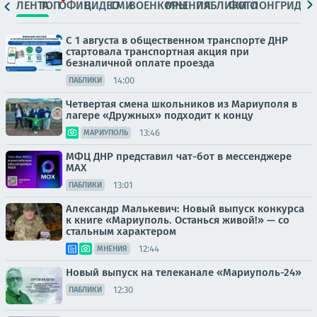
ЛЕНТА
ТОП
ОФИЦ.
ВИДЕО
СМИ
ВОЕНКОРЫ
МНЕНИЯ
ПАБЛИКИ
ФОТО
ЛОНГРИДЫ
С 1 августа в общественном транспорте ДНР
стартовала транспортная акция при
безналичной оплате проезда
14:00
ПАБЛИКИ
Четвертая смена школьников из Мариуполя в
лагере «Дружных» подходит к концу
13:46
МАРИУПОЛЬ
МФЦ ДНР представил чат-бот в мессенджере
MAX
13:01
ПАБЛИКИ
Александр Малькевич: Новый выпуск конкурса
к книге «Мариуполь. Останься живой!» — со
стальным характером
12:44
МНЕНИЯ
Новый выпуск на телеканале «Мариуполь-24»
12:30
ПАБЛИКИ