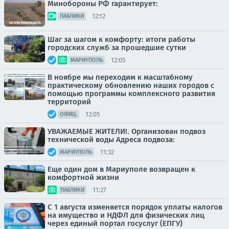
Минобороны РФ гарантирует:
12:12
ПАБЛИКИ
Шаг за шагом к комфорту: итоги работы
городских служб за прошедшие сутки
12:05
МАРИУПОЛЬ
В ноябре мы переходим к масштабному
практическому обновлению наших городов с
помощью программы комплексного развития
территорий
12:05
ОФИЦ.
УВАЖАЕМЫЕ ЖИТЕЛИ!. Организован подвоз
технической воды Адреса подвоза:
11:32
МАРИУПОЛЬ
Еще один дом в Мариуполе возвращен к
комфортной жизни
11:27
ПАБЛИКИ
С 1 августа изменяется порядок уплаты налогов
на имущество и НДФЛ для физических лиц
через единый портал госуслуг (ЕПГУ)