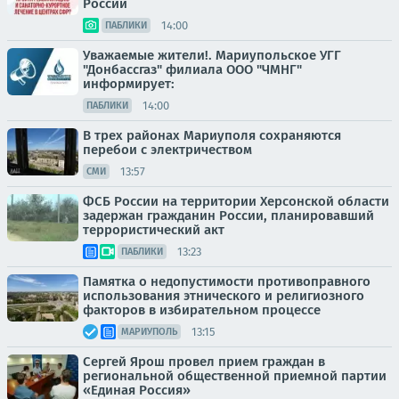
России
14:00
ПАБЛИКИ
Уважаемые жители!. Мариупольское УГГ
"Донбассгаз" филиала ООО "ЧМНГ"
информирует:
14:00
ПАБЛИКИ
В трех районах Мариуполя сохраняются
перебои с электричеством
13:57
СМИ
ФСБ России на территории Херсонской области
задержан гражданин России, планировавший
террористический акт
13:23
ПАБЛИКИ
Памятка о недопустимости противоправного
использования этнического и религиозного
факторов в избирательном процессе
13:15
МАРИУПОЛЬ
Сергей Ярош провел прием граждан в
региональной общественной приемной партии
«Единая Россия»