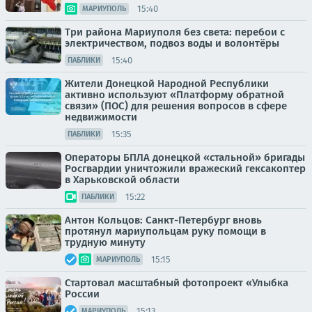
15:40
МАРИУПОЛЬ
Три района Мариуполя без света: перебои с
электричеством, подвоз воды и волонтёры
15:40
ПАБЛИКИ
Жители Донецкой Народной Республики
активно используют «Платформу обратной
связи» (ПОС) для решения вопросов в сфере
недвижимости
15:35
ПАБЛИКИ
Операторы БПЛА донецкой «стальной» бригады
Росгвардии уничтожили вражеский гексакоптер
в Харьковской области
15:22
ПАБЛИКИ
Антон Кольцов: Санкт-Петербург вновь
протянул мариупольцам руку помощи в
трудную минуту
15:15
МАРИУПОЛЬ
Стартовал масштабный фотопроект «Улыбка
России
15:13
МАРИУПОЛЬ