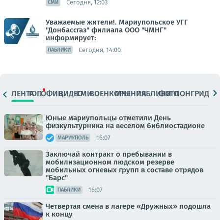
Сегодня, 12:03
СМИ
Уважаемые жители!. Мариупольское УГГ
"Донбассгаз" филиала ООО "ЧМНГ"
информирует:
Сегодня, 14:00
ПАБЛИКИ
ЛЕНТА
ТОП
ОФИЦ.
ВИДЕО
СМИ
ВОЕНКОРЫ
МНЕНИЯ
ПАБЛИКИ
ФОТО
ЛОНГРИДЫ
Юные мариупольцы отметили День
физкультурника на веселом библиостадионе
16:07
МАРИУПОЛЬ
Заключай контракт о пребывании в
мобилизационном людском резерве
мобильных огневых групп в составе отрядов
"Барс"
16:07
ПАБЛИКИ
Четвертая смена в лагере «Дружных» подошла
к концу