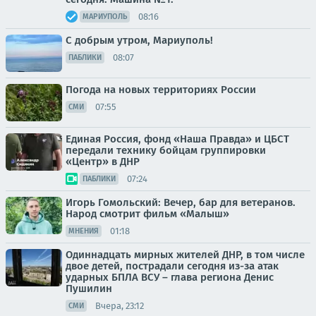
08:16
МАРИУПОЛЬ
С добрым утром, Мариуполь!
08:07
ПАБЛИКИ
Погода на новых территориях России
07:55
СМИ
Единая Россия, фонд «Наша Правда» и ЦБСТ
передали технику бойцам группировки
«Центр» в ДНР
07:24
ПАБЛИКИ
Игорь Гомольский: Вечер, бар для ветеранов.
Народ смотрит фильм «Малыш»
01:18
МНЕНИЯ
Одиннадцать мирных жителей ДНР, в том числе
двое детей, пострадали сегодня из-за атак
ударных БПЛА ВСУ – глава региона Денис
Пушилин
Вчера, 23:12
СМИ