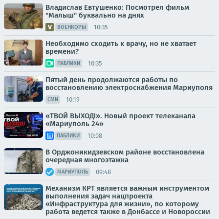
Владислав Евтушенко: Посмотрел фильм
"Малыш" буквально на днях
10:35
ВОЕНКОРЫ
Необходимо сходить к врачу, но не хватает
времени?
10:35
ПАБЛИКИ
Пятый день продолжаются работы по
восстановлению электроснабжения Мариуполя
10:19
СМИ
«ТВОЙ ВЫХОД!». Новый проект телеканала
«Мариуполь 24»
10:08
ПАБЛИКИ
В Орджоникидзевском районе восстановлена
очередная многоэтажка
09:48
МАРИУПОЛЬ
Механизм КРТ является важным инструментом
выполнения задач нацпроекта
«Инфраструктура для жизни», по которому
работа ведется также в Донбассе и Новороссии