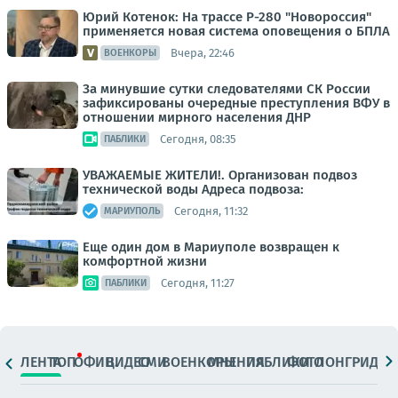
Юрий Котенок: На трассе Р-280 "Новороссия"
применяется новая система оповещения о БПЛА
Вчера, 22:46
ВОЕНКОРЫ
За минувшие сутки следователями СК России
зафиксированы очередные преступления ВФУ в
отношении мирного населения ДНР
Сегодня, 08:35
ПАБЛИКИ
УВАЖАЕМЫЕ ЖИТЕЛИ!. Организован подвоз
технической воды Адреса подвоза:
Сегодня, 11:32
МАРИУПОЛЬ
Еще один дом в Мариуполе возвращен к
комфортной жизни
Сегодня, 11:27
ПАБЛИКИ
ЛЕНТА
ТОП
ОФИЦ.
ВИДЕО
СМИ
ВОЕНКОРЫ
МНЕНИЯ
ПАБЛИКИ
ФОТО
ЛОНГРИДЫ