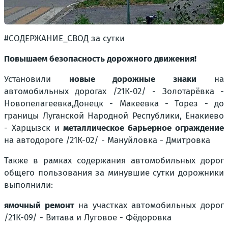
#СОДЕРЖАНИЕ_СВОД за сутки
Повышаем безопасность дорожного движения!
Установили
новые дорожные знаки
на
автомобильных дорогах
/21К-02/ - Золотарёвка -
Новопелагеевка,
Донецк - Макеевка - Торез - до
границы Луганской Народной Республики, Енакиево
- Харцызск
и
металлическое барьерное ограждение
на автодороге
/21К-02/ - Мануйловка - Дмитровка
Также в рамках содержания автомобильных дорог
общего пользования за минувшие сутки дорожники
выполнили:
ямочный ремонт
на участках автомобильных дорог
/21К-09/ - Витава
и
Луговое - Фёдоровка