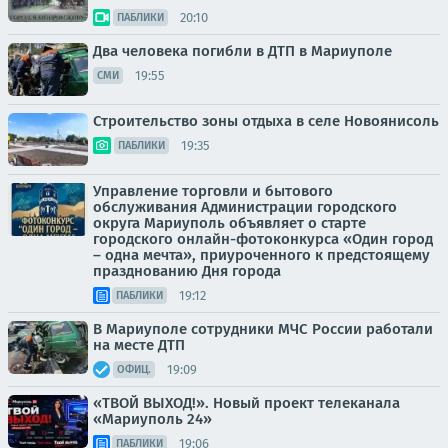
20:10
ПАБЛИКИ
Два человека погибли в ДТП в Мариуполе
19:55
СМИ
Строительство зоны отдыха в селе Новоянисоль
19:35
ПАБЛИКИ
Управление торговли и бытового
обслуживания Администрации городского
округа Мариуполь объявляет о старте
городского онлайн-фотоконкурса «Один город
– одна мечта», приуроченного к предстоящему
празднованию Дня города
19:12
ПАБЛИКИ
В Мариуполе сотрудники МЧС России работали
на месте ДТП
19:09
ОФИЦ.
«ТВОЙ ВЫХОД!». Новый проект телеканала
«Мариуполь 24»
19:06
ПАБЛИКИ