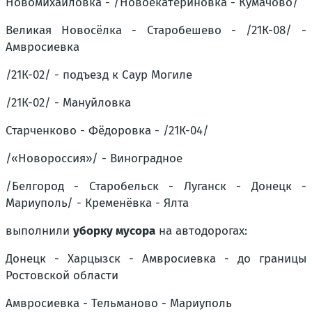
Новомихайловка - /Новоекатериновка - Кумачово/
Великая Новосёлка - Старобешево - /21К-08/ -
Амвросиевка
/21К-02/ - подъезд к Саур Могиле
/21К-02/ - Мануйловка
Старченково - Фёдоровка - /21К-04/
/«Новороссия»/ - Виноградное
/Белгород - Старобельск - Луганск - Донецк -
Мариуполь/ - Кременёвка - Ялта
выполнили
уборку мусора
на автодорогах:
Донецк - Харцызск - Амвросиевка - до границы
Ростовской области
Амвросиевка - Тельманово - Мариуполь