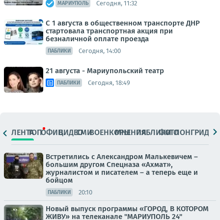
Сегодня, 11:32
МАРИУПОЛЬ
С 1 августа в общественном транспорте ДНР
стартовала транспортная акция при
безналичной оплате проезда
Сегодня, 14:00
ПАБЛИКИ
21 августа - Мариупольский театр
Сегодня, 18:49
ПАБЛИКИ
ЛЕНТА
ТОП
ОФИЦ.
ВИДЕО
СМИ
ВОЕНКОРЫ
МНЕНИЯ
ПАБЛИКИ
ФОТО
ЛОНГРИДЫ
Встретились с Александром Малькевичем –
большим другом Спецназа «Ахмат»,
журналистом и писателем – а теперь еще и
бойцом
20:10
ПАБЛИКИ
Новый выпуск программы «ГОРОД, В КОТОРОМ
ЖИВУ» на телеканале "МАРИУПОЛЬ 24"