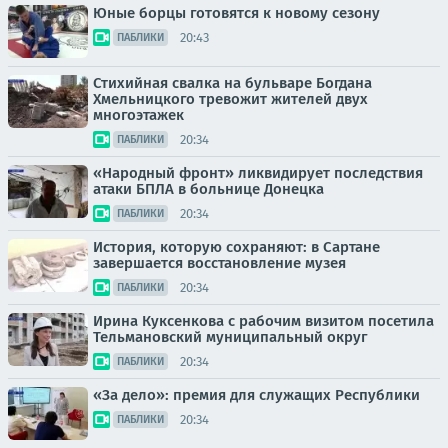
Юные борцы готовятся к новому сезону
20:43
ПАБЛИКИ
Стихийная свалка на бульваре Богдана
Хмельницкого тревожит жителей двух
многоэтажек
20:34
ПАБЛИКИ
«Народный фронт» ликвидирует последствия
атаки БПЛА в больнице Донецка
20:34
ПАБЛИКИ
История, которую сохраняют: в Сартане
завершается восстановление музея
20:34
ПАБЛИКИ
Ирина Куксенкова с рабочим визитом посетила
Тельмановский муниципальный округ
20:34
ПАБЛИКИ
«За дело»: премия для служащих Республики
20:34
ПАБЛИКИ