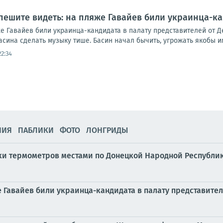
пешите видеть: на пляже Гавайев били украинца-ка
е Гавайев били украинца-кандидата в палату представителей от Д
ина сделать музыку тише. Басин начал бычить, угрожать якобы им
22:34
НИЯ
ПАБЛИКИ
ФОТО
ЛОНГРИДЫ
бики термометров местами по Донецкой Народной Республике
е Гавайев били украинца-кандидата в палату представите