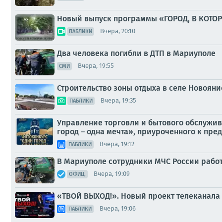
Новый выпуск программы «ГОРОД, В КОТО
Вчера, 20:10
ПАБЛИКИ
Два человека погибли в ДТП в Мариуполе
Вчера, 19:55
СМИ
Строительство зоны отдыха в селе Новояни
Вчера, 19:35
ПАБЛИКИ
Управление торговли и бытового обслужив
город – одна мечта», приуроченного к пр
Вчера, 19:12
ПАБЛИКИ
В Мариуполе сотрудники МЧС России работ
Вчера, 19:09
ОФИЦ.
«ТВОЙ ВЫХОД!». Новый проект телеканала
Вчера, 19:06
ПАБЛИКИ