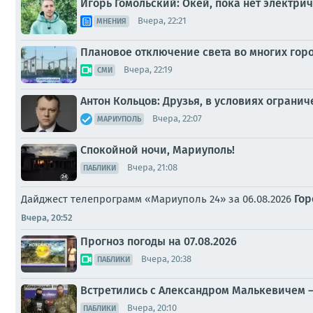
Игорь Гомольский: Окей, пока нет электри
Вчера, 22:21
МНЕНИЯ
Плановое отключение света во многих горо
Вчера, 22:19
СМИ
Антон Кольцов: Друзья, в условиях ограни
Вчера, 22:07
МАРИУПОЛЬ
Спокойной ночи, Мариуполь!
Вчера, 21:08
ПАБЛИКИ
Гор
Дайджест телепрограмм «Мариуполь 24» за 06.08.2026
Вчера, 20:52
Прогноз погоды на 07.08.2026
Вчера, 20:38
ПАБЛИКИ
Встретились с Александром Малькевичем –
Вчера, 20:10
ПАБЛИКИ