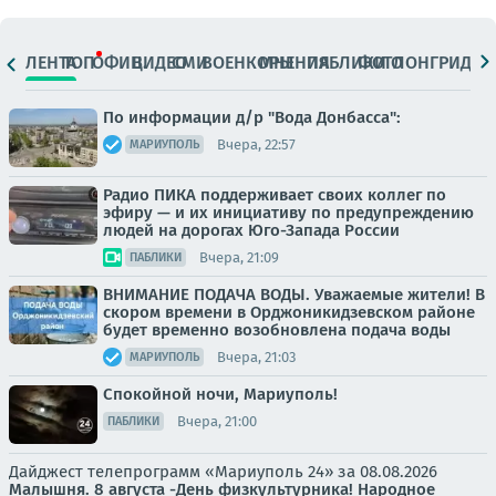
ЛЕНТА
ТОП
ОФИЦ.
ВИДЕО
СМИ
ВОЕНКОРЫ
МНЕНИЯ
ПАБЛИКИ
ФОТО
ЛОНГРИДЫ
По информации д/р "Вода Донбасса":
Вчера, 22:57
МАРИУПОЛЬ
Радио ПИКА поддерживает своих коллег по
эфиру — и их инициативу по предупреждению
людей на дорогах Юго-Запада России
Вчера, 21:09
ПАБЛИКИ
ВНИМАНИЕ ПОДАЧА ВОДЫ. Уважаемые жители! В
скором времени в Орджоникидзевском районе
будет временно возобновлена подача воды
Вчера, 21:03
МАРИУПОЛЬ
Спокойной ночи, Мариуполь!
Вчера, 21:00
ПАБЛИКИ
Дайджест телепрограмм «Мариуполь 24» за 08.08.2026
Малышня.
8 августа -День физкультурника! Народное