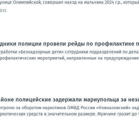
улице Олимпийской, совершил наезд на мальчика 2024 г.р., которы
0:15
удники полиции провели рейды по профилактике 
тработки «Безнадзорные дети» сотрудники подразделений по де
рофилактических мероприятий, направленных на предупреждение б
айоне полицейские задержали мариупольца за нез
онтролю за оборотом наркотиков ОМВД России «Новоазовский» зад
котических средств в значительном размере. Мужчине грозит до т