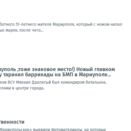
ботного 51-летнего жителя Мариуполя, который с ножом напал
 марок, после чего...
иуполь ,тоже знаковое место!) Новый главком
у таранил баррикады на БМП в Мариуполе...
авком ВСУ Михаил Драпатый был командиром батальона,
лями в центре города.
твенности
«Мариупольское» выявили фотоматериалы, на которых