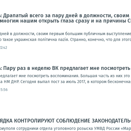
: Драпатый всего за пару дней в должности, сво
многим нашим открыть глаза сразу и на причины СВ
 дней в должности, своим первым большим публичным выступлением
о такое украинская полiтична naziя. Странно, конечно, что для этог
22:42
: Пару раз в неделю ВК предлагает мне посмотрет
едлагает мне посмотреть воспоминания. Большая часть из них это 
 НМ ДНР. Сегодня выпал пост за июль 2017, в котором бесконечная
15:56
ЯДКА КОНТРОЛИРУЮТ СОБЛЮДЕНИЕ ЗАКОНОДАТЕЛЬС
иуполя сотрудники отдела уголовного розыска УМВД России «Мар