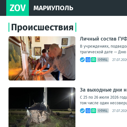
ZOV
МАРИУПОЛЬ
Происшествия
Личный состав ГУФ
В учреждениях, подведо
трагической дате — Дню 
27.07.202
ОФИЦ.
За выходные дни н
С 25 по 26 июля 2026 го
том числе один несоверш
27.07.202
ОФИЦ.