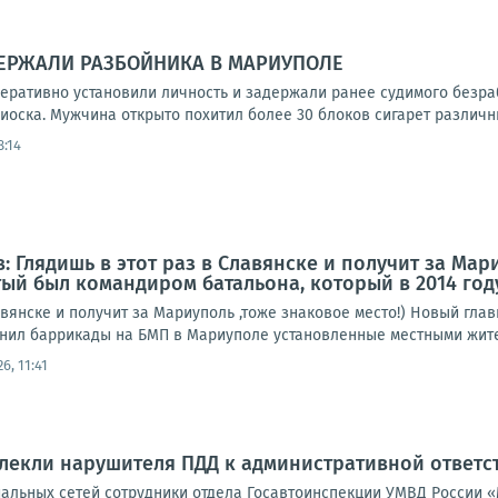
ЕРЖАЛИ РАЗБОЙНИКА В МАРИУПОЛЕ
еративно установили личность и задержали ранее судимого безра
иоска. Мужчина открыто похитил более 30 блоков сигарет различных
8:14
: Глядишь в этот раз в Славянске и получит за Мар
ый был командиром батальона, который в 2014 год
авянске и получит за Мариуполь ,тоже знаковое место!) Новый гл
ранил баррикады на БМП в Мариуполе установленные местными жите
26, 11:41
лекли нарушителя ПДД к административной ответс
иальных сетей сотрудники отдела Госавтоинспекции УМВД России 