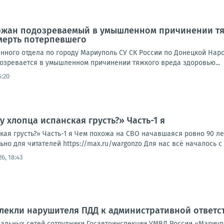
ржан подозреваемый в умышленном причинении тя
мерть потерпевшего
нного отдела по городу Мариуполь СУ СК России по Донецкой Нар
дозревается в умышленном причинении тяжкого вреда здоровью...
5:20
у хлопца испанская грусть?» Часть-1 я
кая грусть?» Часть-1 я Чем похожа на СВО начавшаяся ровно 90 л
но для читателей https://max.ru/wargonzo Для нас всё началось с 
26, 18:43
лекли нарушителя ПДД к административной ответс
иальных сетей сотрудники Госавтоинспекции УМВД России «Мариуп