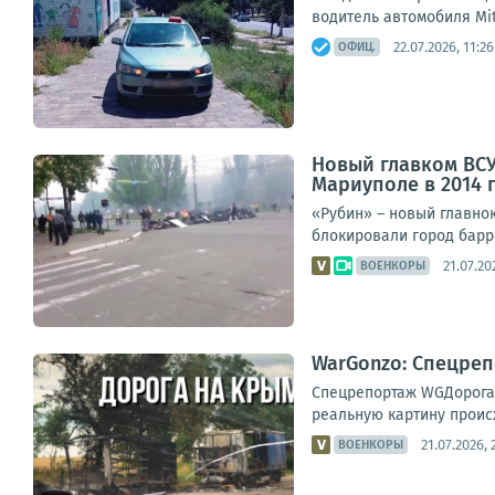
водитель автомобиля Mit
22.07.2026, 11:26
ОФИЦ.
Новый главком ВСУ
Мариуполе в 2014 
«Рубин» – новый главно
блокировали город барри
21.07.20
ВОЕНКОРЫ
WarGonzo: Спецре
Спецрепортаж WGДорога н
реальную картину проис
21.07.2026, 
ВОЕНКОРЫ