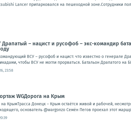
subishi Lancer припарковался на пешеходной зоне.Сотрудники пол
 Драпатый – нацист и русофоб – экс-командир бат
году
командующий ВСУ – русофоб и нацист: что известно о генерале Др
кадами, чтобы ВСУ не могли прорваться. Батальон Драпатого на БМ
26, 23:58
портаж WGДорога на Крым
а КрымТрасса Донецк – Крым остаётся живой и рабочей, несмотря 
ходящего, основатель @wargonzo Семён Пегов проехал этот маршру
20:39