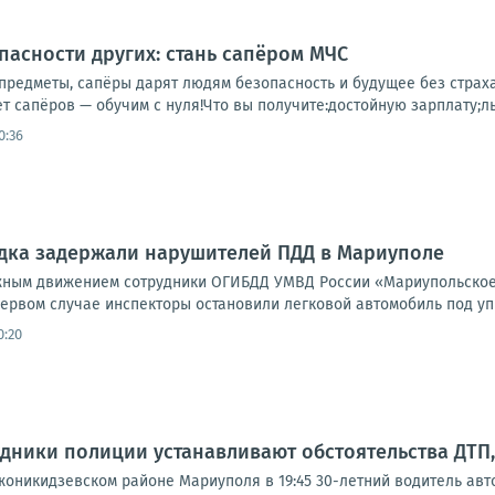
опасности других: стань сапёром МЧС
редметы, сапёры дарят людям безопасность и будущее без страх
т сапёров — обучим с нуля!Что вы получите:достойную зарплату;ль
0:36
дка задержали нарушителей ПДД в Мариуполе
ожным движением сотрудники ОГИБДД УМВД России «Мариупольское
ервом случае инспекторы остановили легковой автомобиль под упр
0:20
дники полиции устанавливают обстоятельства ДТП,
жоникидзевском районе Мариуполя в 19:45 30-летний водитель авт