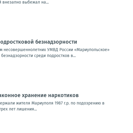
й внезапно выбежал на...
подростковой безнадзорности
лам несовершеннолетних УМВД России «Мариупольское»
езнадзорности среди подростков в...
аконное хранение наркотиков
ержали жителя Мариуполя 1987 г.р. по подозрению в
рех лет лишения...