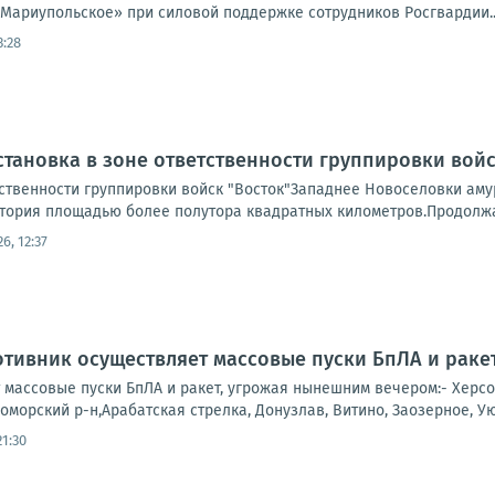
Мариупольское» при силовой поддержке сотрудников Росгвардии..
3:28
становка в зоне ответственности группировки войс
тственности группировки войск "Восток"Западнее Новоселовки аму
тория площадью более полутора квадратных километров.Продолжаю
26, 12:37
тивник осуществляет массовые пуски БпЛА и раке
массовые пуски БпЛА и ракет, угрожая нынешним вечером:- Херсон
оморский р-н,Арабатская стрелка, Донузлав, Витино, Заозерное, Уют
21:30