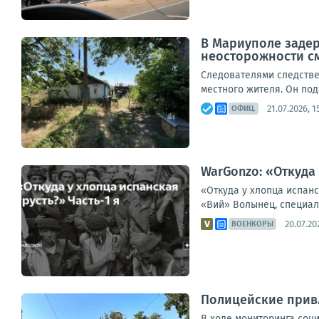
В Мариуполе заде
неосторожности с
Следователями следстве
местного жителя. Он по
21.07.2026, 1
ОФИЦ.
WarGonzo: «Откуда 
«Откуда у хлопца испанс
«Вий» Волынец, специаль
20.07.20
ВОЕНКОРЫ
Полицейские прив
В ходе мониторинга соц