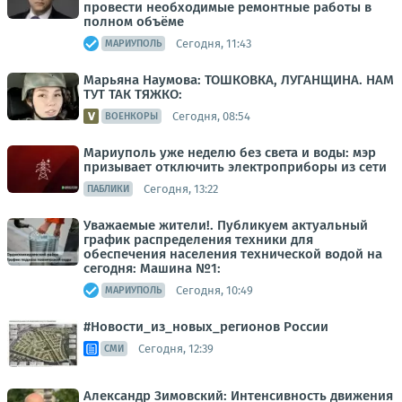
провести необходимые ремонтные работы в
полном объёме
Сегодня, 11:43
МАРИУПОЛЬ
Марьяна Наумова: ТОШКОВКА, ЛУГАНЩИНА. НАМ
ТУТ ТАК ТЯЖКО:
Сегодня, 08:54
ВОЕНКОРЫ
Мариуполь уже неделю без света и воды: мэр
призывает отключить электроприборы из сети
Сегодня, 13:22
ПАБЛИКИ
Уважаемые жители!. Публикуем актуальный
график распределения техники для
обеспечения населения технической водой на
сегодня: Машина №1:
Сегодня, 10:49
МАРИУПОЛЬ
#Новости_из_новых_регионов России
Сегодня, 12:39
СМИ
Александр Зимовский: Интенсивность движения