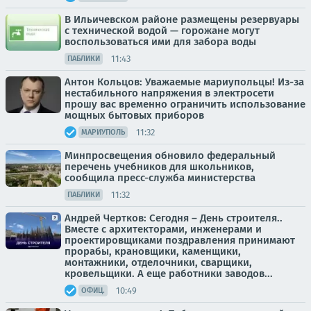
В Ильичевском районе размещены резервуары
с технической водой — горожане могут
воспользоваться ими для забора воды
11:43
ПАБЛИКИ
Антон Кольцов: Уважаемые мариупольцы! Из-за
нестабильного напряжения в электросети
прошу вас временно ограничить использование
мощных бытовых приборов
11:32
МАРИУПОЛЬ
Минпросвещения обновило федеральный
перечень учебников для школьников,
сообщила пресс-служба министерства
11:32
ПАБЛИКИ
Андрей Чертков: Сегодня – День строителя..
Вместе с архитекторами, инженерами и
проектировщиками поздравления принимают
прорабы, крановщики, каменщики,
монтажники, отделочники, сварщики,
кровельщики. А еще работники заводов...
10:49
ОФИЦ.