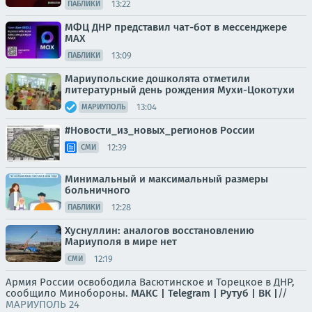
13:22
ПАБЛИКИ
МФЦ ДНР представил чат-бот в мессенджере
MAX
13:09
ПАБЛИКИ
Мариупольские дошколята отметили
литературный день рождения Мухи-Цокотухи
13:04
МАРИУПОЛЬ
#Новости_из_новых_регионов России
12:39
СМИ
Минимальный и максимальный размеры
больничного
12:28
ПАБЛИКИ
Хуснуллин: аналогов восстановлению
Мариуполя в мире нет
12:19
СМИ
Армия России освободила Васютинское и Торецкое в ДНР,
сообщило Минобороны.
МАКС |
Telegram |
Рутуб |
ВК |
//
МАРИУПОЛЬ 24