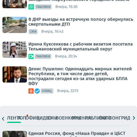
Вчера, 16:30
ПАБЛИКИ
В ДНР выезды на встречную полосу обернулись
смертельными ДТП
Вчера, 16:43
СМИ
Ирина Куксенкова с рабочим визитом посетила
Тельмановский муниципальный округ
Вчера, 20:34
ПАБЛИКИ
Денис Пушилин: Одиннадцать мирных жителей
Республики, в том числе двое детей,
пострадали сегодня из-за атак ударных БПЛА
ВФУ
Вчера, 22:15
ОФИЦ.
ЛЕНТА
ТОП
ОФИЦ.
ВИДЕО
СМИ
ВОЕНКОРЫ
МНЕНИЯ
ПАБЛИКИ
ФОТО
ЛОНГРИДЫ
Единая Россия, фонд «Наша Правда» и ЦБСТ