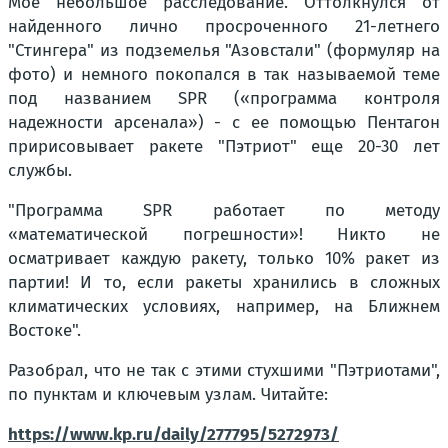
Мое небольшое расследование. Оттолкнулся от
найденного лично просроченного 21-летнего
"Стингера" из подземелья "Азовстали" (формуляр на
фото) и немного покопался в так называемой теме
под названием SPR («программа контроля
надежности арсенала») - с ее помощью Пентагон
пририсовывает ракете "Пэтриот" еще 20-30 лет
службы.
"Программа SPR работает по методу
«математической погрешности»! Никто не
осматривает каждую ракету, только 10% ракет из
партии! И то, если ракеты хранились в сложных
климатических условиях, например, на Ближнем
Востоке".
Разобрал, что не так с этими стухшими "Пэтриотами",
по пунктам и ключевым узлам. Читайте:
https://www.kp.ru/daily/277795/5272973/