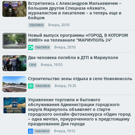
Встретились с Александром Малькевичем –
большим другом Спецназа «Ахмат»,
журналистом и писателем – а теперь еще и
бойцом
Вчера, 20:10
ПАБЛИКИ
Новый выпуск программы «ГОРОД, В КОТОРОМ
ЖИВУ» на телеканале "МАРИУПОЛЬ 24"
Вчера, 20:10
ПАБЛИКИ
Два человека погибли в ДТП в Мариуполе
Вчера, 19:55
СМИ
Строительство зоны отдыха в селе Новоянисоль
Вчера, 19:35
ПАБЛИКИ
Управление торговли и бытового
обслуживания Администрации городского
округа Мариуполь объявляет о старте
городского онлайн-фотоконкурса «Один город
– одна мечта», приуроченного к предстоящему
празднованию Дня города
Вчера, 19:12
ПАБЛИКИ