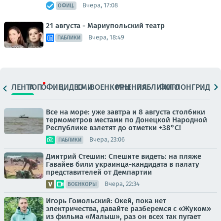
Вчера, 17:08
ОФИЦ.
21 августа - Мариупольский театр
Вчера, 18:49
ПАБЛИКИ
ЛЕНТА
ТОП
ОФИЦ.
ВИДЕО
СМИ
ВОЕНКОРЫ
МНЕНИЯ
ПАБЛИКИ
ФОТО
ЛОНГРИДЫ
Все на море: уже завтра и 8 августа столбики
термометров местами по Донецкой Народной
Республике взлетят до отметки +38°C!
Вчера, 23:06
ПАБЛИКИ
Дмитрий Стешин: Спешите видеть: на пляже
Гавайев били украинца-кандидата в палату
представителей от Демпартии
Вчера, 22:34
ВОЕНКОРЫ
Игорь Гомольский: Окей, пока нет
электричества, давайте разберемся с «Жуком»
из фильма «Малыш», раз он всех так пугает