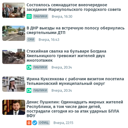
Состоялось семнадцатое внеочередное
заседание Мариупольского городского совета
Вчера, 16:30
ПАБЛИКИ
В ДНР выезды на встречную полосу обернулись
смертельными ДТП
Вчера, 16:43
СМИ
Стихийная свалка на бульваре Богдана
Хмельницкого тревожит жителей двух
многоэтажек
Вчера, 20:34
ПАБЛИКИ
Ирина Куксенкова с рабочим визитом посетила
Тельмановский муниципальный округ
Вчера, 20:34
ПАБЛИКИ
Денис Пушилин: Одиннадцать мирных жителей
Республики, в том числе двое детей,
пострадали сегодня из-за атак ударных БПЛА
ВФУ
Вчера, 22:15
ОФИЦ.