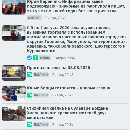
Юрий Баранчик: Информацию выше
подтверждаю - знакомые из Мариуполя пишут,
что уже семь дней сидят без электричества
Вчера, 20:48
МНЕНИЯ
С 5 по 7 августа 2026 года осуществлена
выездная торговля с использованием
автомагазинов в населенных пунктах городских
округов Горловка, Мариуполь, на территории г.
Авдеевка, также Волновахского, Шахтерского и
Кураховского...
Вчера, 20:47
ОФИЦ.
Прогноз погоды на 08.08.2026
Вчера, 20:43
ПАБЛИКИ
Юные борцы готовятся к новому сезону
Вчера, 20:43
ПАБЛИКИ
Стихийная свалка на бульваре Богдана
Хмельницкого тревожит жителей двух
многоэтажек
Вчера, 20:34
ПАБЛИКИ