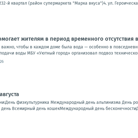
32-й квартал (район супермаркета "Марка вкуса")4. ул. Героическая,
могает жителям в период временного отсутствия
 важно, чтобы в каждом доме была вода — особенно в повседневны
подачи воды МБУ «Уютный город» организовал подвоз технической
26
 августа
дни:День физкультурника Международный день альпинизма День 
день Всемирный день кошекМеждународный день бесконечностиДен