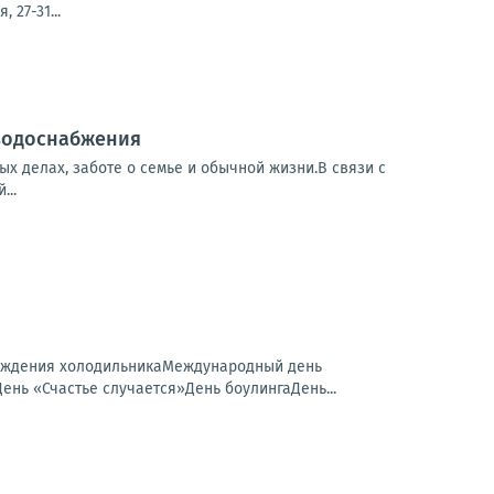
 27-31...
 водоснабжения
х делах, заботе о семье и обычной жизни.В связи с
...
рождения холодильникаМеждународный день
ь «Счастье случается»День боулингаДень...