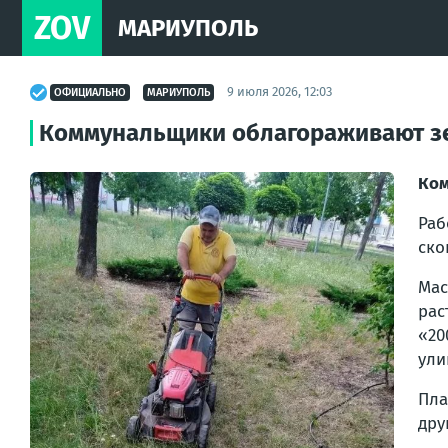
ZOV
МАРИУПОЛЬ
9 июля 2026, 12:03
ОФИЦИАЛЬНО
МАРИУПОЛЬ
Коммунальщики облагораживают з
Ком
Раб
ско
Мас
рас
«20
ули
Пла
дру