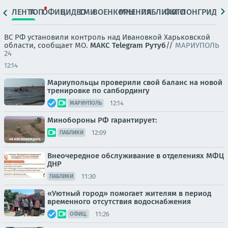
ЛЕНТА
ТОП
ОФИЦ.
ВИДЕО
СМИ
ВОЕНКОРЫ
МНЕНИЯ
ПАБЛИКИ
ФОТО
ЛОНГРИДЫ
ВС РФ установили контроль над Ивановкой Харьковской
области, сообщает МО.
МАКС
Telegram
Рутуб
//
МАРИУПОЛЬ
24
12:14
Мариупольцы проверили свой баланс на новой
тренировке по сапбордингу
12:14
МАРИУПОЛЬ
Минобороны РФ гарантирует:
12:09
ПАБЛИКИ
Внеочередное обслуживание в отделениях МФЦ
ДНР
11:30
ПАБЛИКИ
«Уютный город» помогает жителям в период
временного отсутствия водоснабжения
11:26
ОФИЦ.