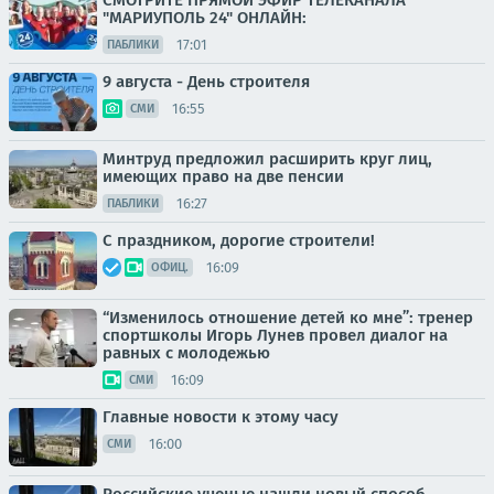
СМОТРИТЕ ПРЯМОЙ ЭФИР ТЕЛЕКАНАЛА
"МАРИУПОЛЬ 24" ОНЛАЙН:
17:01
ПАБЛИКИ
9 августа - День строителя
16:55
СМИ
Минтруд предложил расширить круг лиц,
имеющих право на две пенсии
16:27
ПАБЛИКИ
С праздником, дорогие строители!
16:09
ОФИЦ.
“Изменилось отношение детей ко мне”: тренер
спортшколы Игорь Лунев провел диалог на
равных с молодежью
16:09
СМИ
Главные новости к этому часу
16:00
СМИ