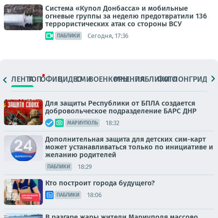
Система «Купол Донбасса» и мобильные
огневые группы за неделю предотвратили 136
террористических атак со стороны ВСУ
Сегодня, 17:36
ПАБЛИКИ
ЛЕНТА
ТОП
ОФИЦ.
ВИДЕО
СМИ
ВОЕНКОРЫ
МНЕНИЯ
ПАБЛИКИ
ФОТО
ЛОНГРИДЫ
Для защиты Республики от БПЛА создается
добровольческое подразделение БАРС ДНР
18:32
МАРИУПОЛЬ
Дополнительная защита для детских сим-карт
может устанавливаться только по инициативе и
желанию родителей
18:29
ПАБЛИКИ
Кто построит города будущего?
18:06
ПАБЛИКИ
В разгаре жары жители Мариуполя массово