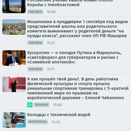
Российские ученые нашли новый способ
борьбы с глиобластомой
16:00
ПАБЛИКИ
Мошенники в преддверии 1 сентября под видом
представителей школы или родительского
комитета выманивают у родителей деньги "на
нужды класса", рассказал член ОП РФ Машаров
15:27
ПАБЛИКИ
Хуснуллин — о поездке Путина в Мариуполь,
«светофорах» для губернаторов и рисках с
«Семейной ипотекой»:
15:11
ПАБЛИКИ
А как прошёл твой день?. В день работника
физической культуры и спорта прошла
уникальная спортивная тренировка с 5-кратной
чемпионкой мира по прыжкам на
акробатической дорожке – Еленой Чабаненко
15:00
ПАБЛИКИ
Колодцы с технической водой
14:42
МАРИУПОЛЬ