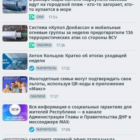
идут на городской пляж - кто-то загорает, кто-
то купается в море
17:54
СМИ
Система «Купол Донбасса» и мобильные
огневые группы за неделю предотвратили 136
террористических атак со стороны ВСУ
17:36
ПАБЛИКИ
Антон Кольцов: Кратко об итогах уходящей
недели
17:32
МАРИУПОЛЬ
Многодетные семьи могут подтверждать свои
льготы, используя QR-коды в приложении
«Макс»
17:27
ПАБЛИКИ
Вся информация о социальных гарантиях для
жителей Республики — в канале
Администрации Главы и Правительства ДНР в
мессенджере MAX:
17:06
МАРИУПОЛЬ