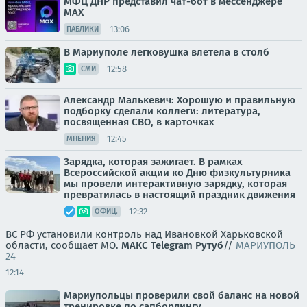
МФЦ ДНР представил чат-бот в мессенджере
MAX
13:06
ПАБЛИКИ
В Мариуполе легковушка влетела в столб
12:58
СМИ
Александр Малькевич: Хорошую и правильную
подборку сделали коллеги: литература,
посвященная СВО, в карточках
12:45
МНЕНИЯ
Зарядка, которая зажигает. В рамках
Всероссийской акции ко Дню физкультурника
мы провели интерактивную зарядку, которая
превратилась в настоящий праздник движения
12:32
ОФИЦ.
ВС РФ установили контроль над Ивановкой Харьковской
области, сообщает МО.
МАКС
Telegram
Рутуб
//
МАРИУПОЛЬ
24
12:14
Мариупольцы проверили свой баланс на новой
тренировке по сапбордингу