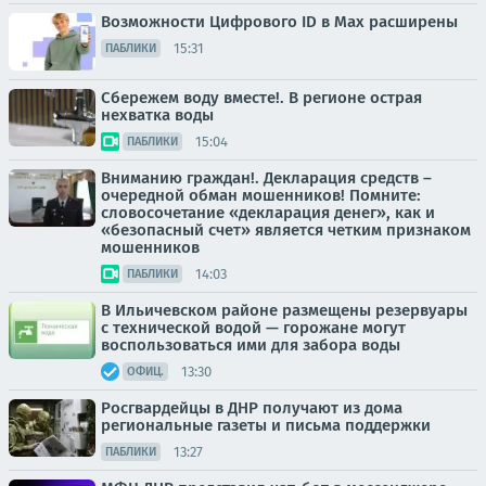
Возможности Цифрового ID в Мах расширены
15:31
ПАБЛИКИ
Сбережем воду вместе!. В регионе острая
нехватка воды
15:04
ПАБЛИКИ
Вниманию граждан!. Декларация средств –
очередной обман мошенников! Помните:
словосочетание «декларация денег», как и
«безопасный счет» является четким признаком
мошенников
14:03
ПАБЛИКИ
В Ильичевском районе размещены резервуары
с технической водой — горожане могут
воспользоваться ими для забора воды
13:30
ОФИЦ.
Росгвардейцы в ДНР получают из дома
региональные газеты и письма поддержки
13:27
ПАБЛИКИ