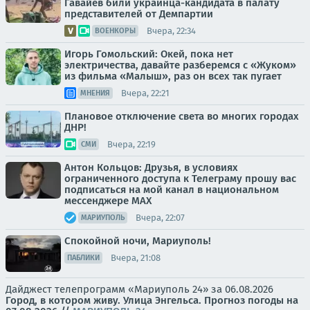
Гавайев били украинца-кандидата в палату
представителей от Демпартии
Вчера, 22:34
ВОЕНКОРЫ
Игорь Гомольский: Окей, пока нет
электричества, давайте разберемся с «Жуком»
из фильма «Малыш», раз он всех так пугает
Вчера, 22:21
МНЕНИЯ
Плановое отключение света во многих городах
ДНР!
Вчера, 22:19
СМИ
Антон Кольцов: Друзья, в условиях
ограниченного доступа к Телеграму прошу вас
подписаться на мой канал в национальном
мессенджере МАХ
Вчера, 22:07
МАРИУПОЛЬ
Спокойной ночи, Мариуполь!
Вчера, 21:08
ПАБЛИКИ
Дайджест телепрограмм «Мариуполь 24» за 06.08.2026
Город, в котором живу. Улица Энгельса.
Прогноз погоды на