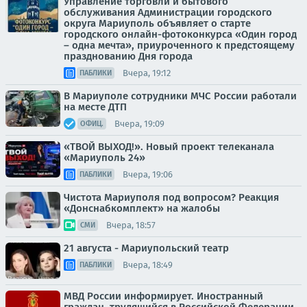
Управление торговли и бытового
обслуживания Администрации городского
округа Мариуполь объявляет о старте
городского онлайн-фотоконкурса «Один город
– одна мечта», приуроченного к предстоящему
празднованию Дня города
Вчера, 19:12
ПАБЛИКИ
В Мариуполе сотрудники МЧС России работали
на месте ДТП
Вчера, 19:09
ОФИЦ.
«ТВОЙ ВЫХОД!». Новый проект телеканала
«Мариуполь 24»
Вчера, 19:06
ПАБЛИКИ
Чистота Мариуполя под вопросом? Реакция
«Донснабкомплект» на жалобы
Вчера, 18:57
СМИ
21 августа - Мариупольский театр
Вчера, 18:49
ПАБЛИКИ
МВД России информирует. Иностранный