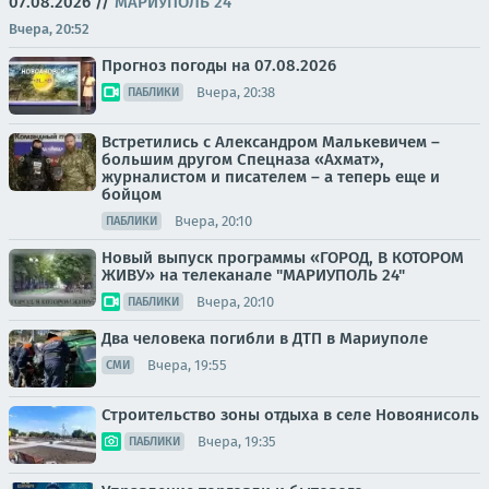
07.08.2026
//
МАРИУПОЛЬ 24
Вчера, 20:52
Прогноз погоды на 07.08.2026
Вчера, 20:38
ПАБЛИКИ
Встретились с Александром Малькевичем –
большим другом Спецназа «Ахмат»,
журналистом и писателем – а теперь еще и
бойцом
Вчера, 20:10
ПАБЛИКИ
Новый выпуск программы «ГОРОД, В КОТОРОМ
ЖИВУ» на телеканале "МАРИУПОЛЬ 24"
Вчера, 20:10
ПАБЛИКИ
Два человека погибли в ДТП в Мариуполе
Вчера, 19:55
СМИ
Строительство зоны отдыха в селе Новоянисоль
Вчера, 19:35
ПАБЛИКИ