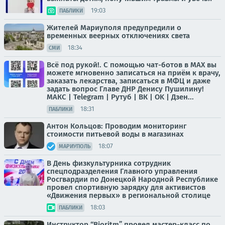
19:03
ПАБЛИКИ
Жителей Мариуполя предупредили о
временных веерных отключениях света
18:34
СМИ
Всё под рукой!. С помощью чат-ботов в МАХ вы
можете мгновенно записаться на приём к врачу,
заказать лекарства, записаться в МФЦ и даже
задать вопрос Главе ДНР Денису Пушилину!
МАКС | Telegram | Рутуб | ВК | OK | Дзен...
18:31
ПАБЛИКИ
Антон Кольцов: Проводим мониторинг
стоимости питьевой воды в магазинах
18:07
МАРИУПОЛЬ
В День физкультурника сотрудник
спецподразделения Главного управления
Росгвардии по Донецкой Народной Республике
провел спортивную зарядку для активистов
«Движения первых» в региональной столице
18:03
ПАБЛИКИ
Инструктор “Bioritm” провел мастер-класс по