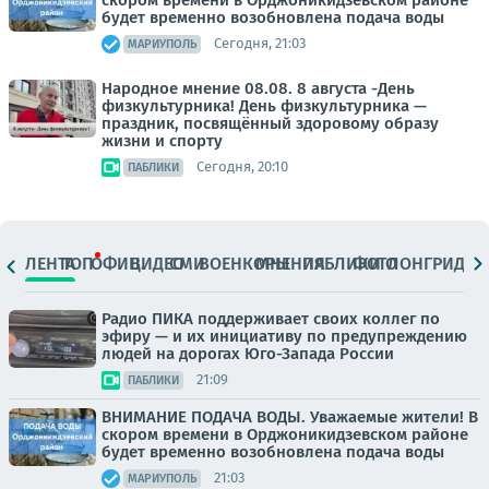
будет временно возобновлена подача воды
Сегодня, 21:03
МАРИУПОЛЬ
Народное мнение 08.08. 8 августа -День
физкультурника! День физкультурника —
праздник, посвящённый здоровому образу
жизни и спорту
Сегодня, 20:10
ПАБЛИКИ
ЛЕНТА
ТОП
ОФИЦ.
ВИДЕО
СМИ
ВОЕНКОРЫ
МНЕНИЯ
ПАБЛИКИ
ФОТО
ЛОНГРИДЫ
Радио ПИКА поддерживает своих коллег по
эфиру — и их инициативу по предупреждению
людей на дорогах Юго-Запада России
21:09
ПАБЛИКИ
ВНИМАНИЕ ПОДАЧА ВОДЫ. Уважаемые жители! В
скором времени в Орджоникидзевском районе
будет временно возобновлена подача воды
21:03
МАРИУПОЛЬ