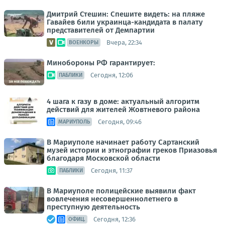
Дмитрий Стешин: Спешите видеть: на пляже
Гавайев били украинца-кандидата в палату
представителей от Демпартии
Вчера, 22:34
ВОЕНКОРЫ
Минобороны РФ гарантирует:
Сегодня, 12:06
ПАБЛИКИ
4 шага к газу в доме: актуальный алгоритм
действий для жителей Жовтневого района
Сегодня, 09:46
МАРИУПОЛЬ
В Мариуполе начинает работу Сартанский
музей истории и этнографии греков Приазовья
благодаря Московской области
Сегодня, 11:37
ПАБЛИКИ
В Мариуполе полицейские выявили факт
вовлечения несовершеннолетнего в
преступную деятельность
Сегодня, 12:36
ОФИЦ.