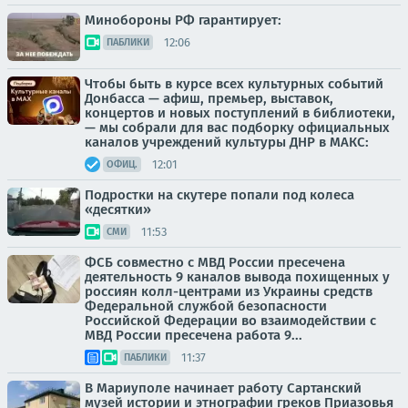
Минобороны РФ гарантирует:
12:06
ПАБЛИКИ
Чтобы быть в курсе всех культурных событий
Донбасса — афиш, премьер, выставок,
концертов и новых поступлений в библиотеки,
— мы собрали для вас подборку официальных
каналов учреждений культуры ДНР в МАКС:
12:01
ОФИЦ.
Подростки на скутере попали под колеса
«десятки»
11:53
СМИ
ФСБ совместно с МВД России пресечена
деятельность 9 каналов вывода похищенных у
россиян колл-центрами из Украины средств
Федеральной службой безопасности
Российской Федерации во взаимодействии с
МВД России пресечена работа 9...
11:37
ПАБЛИКИ
В Мариуполе начинает работу Сартанский
музей истории и этнографии греков Приазовья