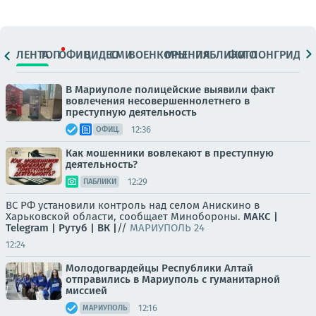
ЛЕНТА
ТОП
ОФИЦ.
ВИДЕО
СМИ
ВОЕНКОРЫ
МНЕНИЯ
ПАБЛИКИ
ФОТО
ЛОНГРИДЫ
В Мариуполе полицейские выявили факт
вовлечения несовершеннолетнего в
преступную деятельность
12:36
ОФИЦ.
Как мошенники вовлекают в преступную
деятельность?
12:29
ПАБЛИКИ
ВС РФ установили контроль над селом Анискино в
Харьковской области, сообщает Минобороны.
МАКС |
Telegram |
Рутуб |
ВК |
//
МАРИУПОЛЬ 24
12:24
Молодогвардейцы Республики Алтай
отправились в Мариуполь с гуманитарной
миссией
12:16
МАРИУПОЛЬ