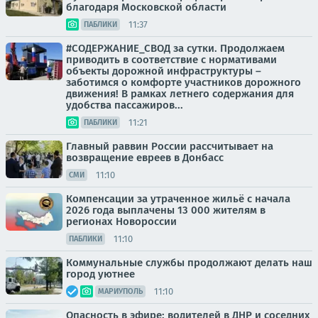
благодаря Московской области
11:37
ПАБЛИКИ
#СОДЕРЖАНИЕ_СВОД за сутки. Продолжаем
приводить в соответствие с нормативами
объекты дорожной инфраструктуры –
заботимся о комфорте участников дорожного
движения! В рамках летнего содержания для
удобства пассажиров...
11:21
ПАБЛИКИ
Главный раввин России рассчитывает на
возвращение евреев в Донбасс
11:10
СМИ
Компенсации за утраченное жильё с начала
2026 года выплачены 13 000 жителям в
регионах Новороссии
11:10
ПАБЛИКИ
Коммунальные службы продолжают делать наш
город уютнее
11:10
МАРИУПОЛЬ
Опасность в эфире: водителей в ДНР и соседних