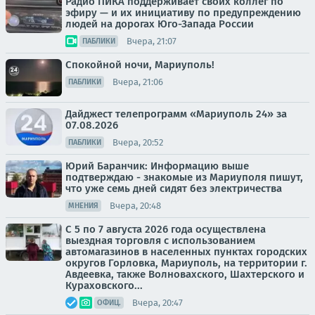
Радио ПИКА поддерживает своих коллег по
эфиру — и их инициативу по предупреждению
людей на дорогах Юго-Запада России
Вчера, 21:07
ПАБЛИКИ
Спокойной ночи, Мариуполь!
Вчера, 21:06
ПАБЛИКИ
Дайджест телепрограмм «Мариуполь 24» за
07.08.2026
Вчера, 20:52
ПАБЛИКИ
Юрий Баранчик: Информацию выше
подтверждаю - знакомые из Мариуполя пишут,
что уже семь дней сидят без электричества
Вчера, 20:48
МНЕНИЯ
С 5 по 7 августа 2026 года осуществлена
выездная торговля с использованием
автомагазинов в населенных пунктах городских
округов Горловка, Мариуполь, на территории г.
Авдеевка, также Волновахского, Шахтерского и
Кураховского...
Вчера, 20:47
ОФИЦ.