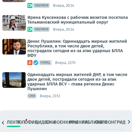
Вчера, 20:34
ПАБЛИКИ
Ирина Куксенкова с рабочим визитом посетила
Тельмановский муниципальный округ
Вчера, 20:34
ПАБЛИКИ
Денис Пушилин: Одиннадцать мирных жителей
Республики, в том числе двое детей,
пострадали сегодня из-за атак ударных БПЛА
ВФУ
Вчера, 22:15
ОФИЦ.
Одиннадцать мирных жителей ДНР, в том числе
двое детей, пострадали сегодня из-за атак
ударных БПЛА ВСУ – глава региона Денис
Пушилин
Вчера, 23:12
СМИ
ЛЕНТА
ТОП
ОФИЦ.
ВИДЕО
СМИ
ВОЕНКОРЫ
МНЕНИЯ
ПАБЛИКИ
ФОТО
ЛОНГРИДЫ